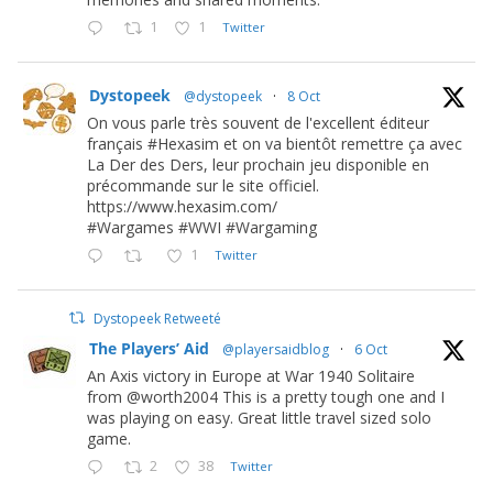
1
1
Twitter
Dystopeek
@dystopeek
·
8 Oct
On vous parle très souvent de l'excellent éditeur
français #Hexasim et on va bientôt remettre ça avec
La Der des Ders, leur prochain jeu disponible en
précommande sur le site officiel.
https://www.hexasim.com/
#Wargames #WWI #Wargaming
1
Twitter
Dystopeek Retweeté
The Players’ Aid
@playersaidblog
·
6 Oct
An Axis victory in Europe at War 1940 Solitaire
from @worth2004 This is a pretty tough one and I
was playing on easy. Great little travel sized solo
game.
2
38
Twitter