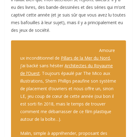
eu des livres, des bande-dessinées et des séries qui m’ont
captivé cette année (et je suis sûr que vous avez lu toutes
mes bafouilles à leur sujet), mais il y a principalement eu
des jeux de société.
Amoure
ux inconditionnel de
Pillars de la Mer du Nord
,
j’ai backé sans hésiter
Architectes du Royaume
de l’Ouest
. Toujours épaulé par The Mico aux
illustrations, Shem Phillips peaufine son système
de placement d’ouvriers et nous offre un, sinon
LE, jeu coup de cœur de cette année (oui bon il
est sorti fin 2018, mais le temps de trouver
comment me débarrasser de ce film plastique
autour de la boîte…).
Malin, simple à appréhender, proposant des