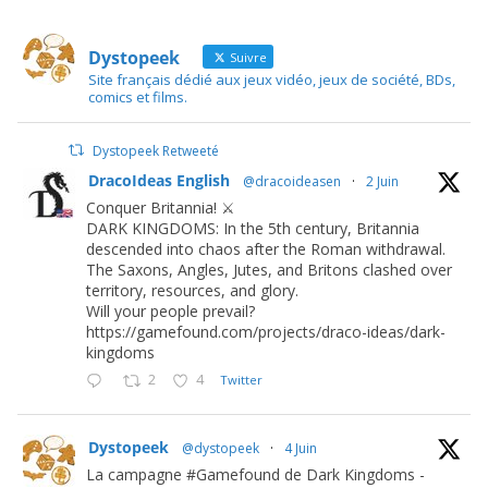
Dystopeek
Suivre
Site français dédié aux jeux vidéo, jeux de société, BDs,
comics et films.
Dystopeek Retweeté
DracoIdeas English
@dracoideasen
·
2 Juin
Conquer Britannia! ⚔️
DARK KINGDOMS: In the 5th century, Britannia
descended into chaos after the Roman withdrawal.
The Saxons, Angles, Jutes, and Britons clashed over
territory, resources, and glory.
Will your people prevail?
https://gamefound.com/projects/draco-ideas/dark-
kingdoms
2
4
Twitter
Dystopeek
@dystopeek
·
4 Juin
La campagne #Gamefound de Dark Kingdoms -