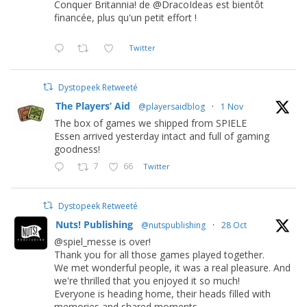
Conquer Britannia! de @DracoIdeas est bientôt
financée, plus qu'un petit effort !
Twitter
Dystopeek Retweeté
The Players’ Aid
@playersaidblog
·
1 Nov
The box of games we shipped from SPIELE
Essen arrived yesterday intact and full of gaming
goodness!
7
66
Twitter
Dystopeek Retweeté
Nuts! Publishing
@nutspublishing
·
28 Oct
@spiel_messe is over!
Thank you for all those games played together.
We met wonderful people, it was a real pleasure. And
we're thrilled that you enjoyed it so much!
Everyone is heading home, their heads filled with
memories and shared moments.