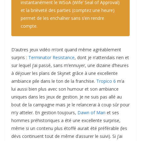
instantanément le WSoA (Wife’ Seal of Approval)
et la brièveté des parties (comptez une heure)
permet de les enchaîner sans s’en rendre
compte.
D’autres jeux vidéo m’ont quand même agréablement
surpris :
Terminator Resistance
, dont je n’attendais rien et
sur lequel j’ai passé, sans m’ennuyer, une dizaine d’heures
à déjouer les plans de Skynet grâce à une excellente
ambiance pile dans le ton de la franchise.
Tropico 6
m’a
lui aussi bien plus avec son humour et son ambiance
uniques dans les jeux de gestion. Je ne suis pas allé au
bout de la campagne mais je le relancerai à coup sûr pour
m’y atteler. En gestion toujours,
Dawn of Man
et ses
hommes préhistoriques a été une excellente surprise,
même si un contenu plus étoffé aurait été préférable (les
dévs continuent tout de même d’assurer le suivi). Si j’ai