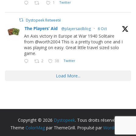
1
Twitter
Dystopeek Retweeté
The Players’ Aid
@playersaidblog
·
6 Oct
An Axis victory in Europe at War 1940 Solitaire
from @worth2004 This is a pretty tough one and I
was playing on easy. Great little travel sized solo
game.
2
38
Twitter
Load More...
Copyright © 2026
Dystopeek
. Tous droits réservés.
Theme
ColorMag
par ThemeGrill. Propulsé par
WordPress
.