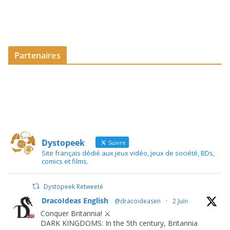
Partenaires
Dystopeek
Suivre
Site français dédié aux jeux vidéo, jeux de société, BDs,
comics et films.
Dystopeek Retweeté
DracoIdeas English
@dracoideasen
·
2 Juin
Conquer Britannia! ⚔️
DARK KINGDOMS: In the 5th century, Britannia