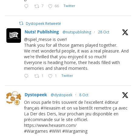
7
66
Twitter
Dystopeek Retweeté
Nuts! Publishing
@nutspublishing
·
28 Oct
@spiel_messe is over!
Thank you for all those games played together.
We met wonderful people, it was a real pleasure. And
we're thrilled that you enjoyed it so much!
Everyone is heading home, their heads filled with
memories and shared moments.
1
1
Twitter
Dystopeek
@dystopeek
·
8 Oct
On vous parle très souvent de l'excellent éditeur
français #Hexasim et on va bientôt remettre ça avec
La Der des Ders, leur prochain jeu disponible en
précommande sur le site officiel.
https://www.hexasim.com/
#Wargames #WWI #Wargaming