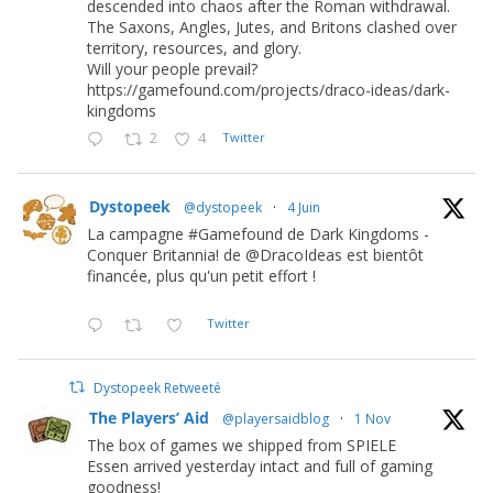
descended into chaos after the Roman withdrawal.
The Saxons, Angles, Jutes, and Britons clashed over
territory, resources, and glory.
Will your people prevail?
https://gamefound.com/projects/draco-ideas/dark-
kingdoms
2
4
Twitter
Dystopeek
@dystopeek
·
4 Juin
La campagne #Gamefound de Dark Kingdoms -
Conquer Britannia! de @DracoIdeas est bientôt
financée, plus qu'un petit effort !
Twitter
Dystopeek Retweeté
The Players’ Aid
@playersaidblog
·
1 Nov
The box of games we shipped from SPIELE
Essen arrived yesterday intact and full of gaming
goodness!