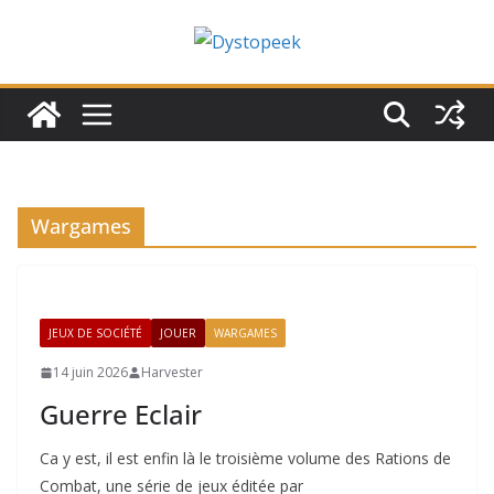
Passer
au
contenu
Wargames
JEUX DE SOCIÉTÉ
JOUER
WARGAMES
14 juin 2026
Harvester
Guerre Eclair
Ca y est, il est enfin là le troisième volume des Rations de
Combat, une série de jeux éditée par