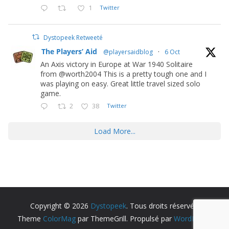
1
Twitter
Dystopeek Retweeté
The Players’ Aid
@playersaidblog
·
6 Oct
An Axis victory in Europe at War 1940 Solitaire
from @worth2004 This is a pretty tough one and I
was playing on easy. Great little travel sized solo
game.
2
38
Twitter
Load More...
Copyright © 2026
Dystopeek
. Tous droits réservés.
Theme
ColorMag
par ThemeGrill. Propulsé par
WordPress
.