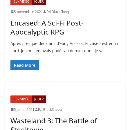
JEUX VIDÉO
JOUER
5 novembre 2021
EvilBlackSheep
Encased: A Sci-Fi Post-
Apocalyptic RPG
Après presque deux ans d’Early Access, Encased est enfin
sorti. Je vous en avais parlé l’an dernier donc je vais
Read More
JEUX VIDÉO
JOUER
5 juillet 2021
EvilBlackSheep
Wasteland 3: The Battle of
Steeltown