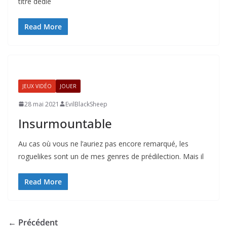
titre dédié
Read More
JEUX VIDÉO
JOUER
28 mai 2021
EvilBlackSheep
Insurmountable
Au cas où vous ne l’auriez pas encore remarqué, les
roguelikes sont un de mes genres de prédilection. Mais il
Read More
← Précédent