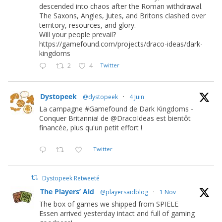
descended into chaos after the Roman withdrawal.
The Saxons, Angles, Jutes, and Britons clashed over
territory, resources, and glory.
Will your people prevail?
https://gamefound.com/projects/draco-ideas/dark-
kingdoms
2
4
Twitter
Dystopeek
@dystopeek
·
4 Juin
La campagne #Gamefound de Dark Kingdoms -
Conquer Britannia! de @DracoIdeas est bientôt
financée, plus qu'un petit effort !
Twitter
Dystopeek Retweeté
The Players’ Aid
@playersaidblog
·
1 Nov
The box of games we shipped from SPIELE
Essen arrived yesterday intact and full of gaming