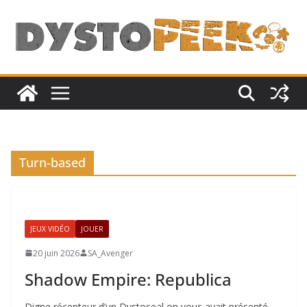
Passer
au
contenu
Turn-based
JEUX VIDÉO
JOUER
20 juin 2026
SA_Avenger
Shadow Empire: Republica
Digne récepteur d’un Dystoseal on vous avait présenté