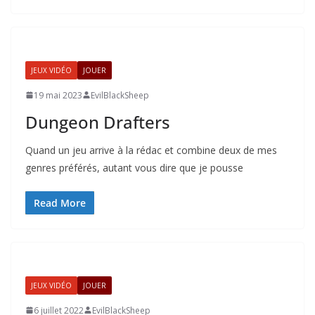
JEUX VIDÉO
JOUER
19 mai 2023
EvilBlackSheep
Dungeon Drafters
Quand un jeu arrive à la rédac et combine deux de mes
genres préférés, autant vous dire que je pousse
Read More
JEUX VIDÉO
JOUER
6 juillet 2022
EvilBlackSheep