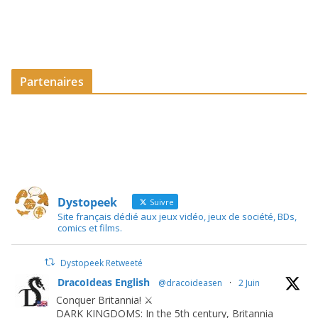
Partenaires
Dystopeek
Suivre
Site français dédié aux jeux vidéo, jeux de société, BDs,
comics et films.
Dystopeek Retweeté
DracoIdeas English
@dracoideasen
·
2 Juin
Conquer Britannia! ⚔️
DARK KINGDOMS: In the 5th century, Britannia