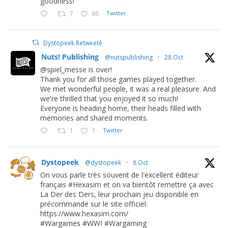
goodness!
7
66
Twitter
Dystopeek Retweeté
Nuts! Publishing
@nutspublishing
·
28 Oct
@spiel_messe is over!
Thank you for all those games played together.
We met wonderful people, it was a real pleasure. And
we're thrilled that you enjoyed it so much!
Everyone is heading home, their heads filled with
memories and shared moments.
1
1
Twitter
Dystopeek
@dystopeek
·
8 Oct
On vous parle très souvent de l'excellent éditeur
français #Hexasim et on va bientôt remettre ça avec
La Der des Ders, leur prochain jeu disponible en
précommande sur le site officiel.
https://www.hexasim.com/
#Wargames #WWI #Wargaming