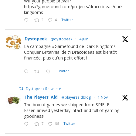
Will your people prevail?
https://gamefound.com/projects/draco-ideas/dark-
kingdoms
2
4
Twitter
Dystopeek
@dystopeek
·
4 Juin
La campagne #Gamefound de Dark Kingdoms -
Conquer Britannia! de @DracoIdeas est bientôt
financée, plus qu'un petit effort !
Twitter
Dystopeek Retweeté
The Players’ Aid
@playersaidblog
·
1 Nov
The box of games we shipped from SPIELE
Essen arrived yesterday intact and full of gaming
goodness!
7
66
Twitter