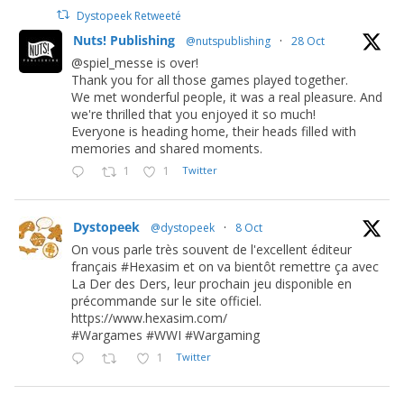
Dystopeek Retweeté
Nuts! Publishing
@nutspublishing
·
28 Oct
@spiel_messe is over!
Thank you for all those games played together.
We met wonderful people, it was a real pleasure. And
we're thrilled that you enjoyed it so much!
Everyone is heading home, their heads filled with
memories and shared moments.
1
1
Twitter
Dystopeek
@dystopeek
·
8 Oct
On vous parle très souvent de l'excellent éditeur
français #Hexasim et on va bientôt remettre ça avec
La Der des Ders, leur prochain jeu disponible en
précommande sur le site officiel.
https://www.hexasim.com/
#Wargames #WWI #Wargaming
1
Twitter