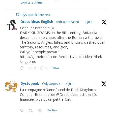
comics et films.
Dystopeek Retweeté
DracoIdeas English
@dracoideasen
·
2 Juin
Conquer Britannia! ⚔️
DARK KINGDOMS: In the 5th century, Britannia
descended into chaos after the Roman withdrawal.
The Saxons, Angles, Jutes, and Britons clashed over
territory, resources, and glory.
Will your people prevail?
https://gamefound.com/projects/draco-ideas/dark-
kingdoms
2
4
Twitter
Dystopeek
@dystopeek
·
4 Juin
La campagne #Gamefound de Dark Kingdoms -
Conquer Britannia! de @DracoIdeas est bientôt
financée, plus qu'un petit effort !
Twitter