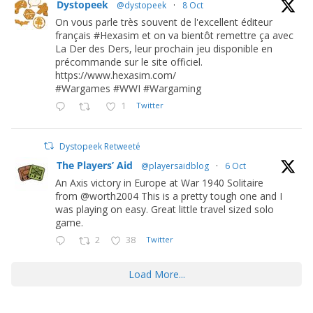
Dystopeek
@dystopeek
·
8 Oct
On vous parle très souvent de l'excellent éditeur
français #Hexasim et on va bientôt remettre ça avec
La Der des Ders, leur prochain jeu disponible en
précommande sur le site officiel.
https://www.hexasim.com/
#Wargames #WWI #Wargaming
1
Twitter
Dystopeek Retweeté
The Players’ Aid
@playersaidblog
·
6 Oct
An Axis victory in Europe at War 1940 Solitaire
from @worth2004 This is a pretty tough one and I
was playing on easy. Great little travel sized solo
game.
2
38
Twitter
Load More...