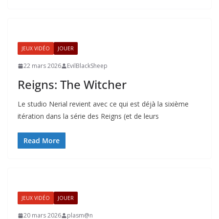
JEUX VIDÉO
JOUER
22 mars 2026
EvilBlackSheep
Reigns: The Witcher
Le studio Nerial revient avec ce qui est déjà la sixième
itération dans la série des Reigns (et de leurs
Read More
JEUX VIDÉO
JOUER
20 mars 2026
plasm@n