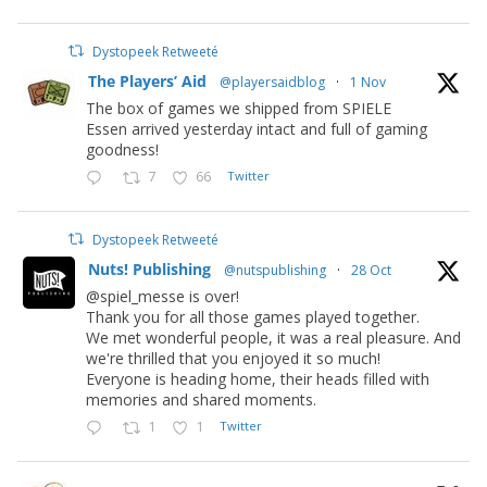
Dystopeek Retweeté
The Players’ Aid
@playersaidblog
·
1 Nov
The box of games we shipped from SPIELE
Essen arrived yesterday intact and full of gaming
goodness!
7
66
Twitter
Dystopeek Retweeté
Nuts! Publishing
@nutspublishing
·
28 Oct
@spiel_messe is over!
Thank you for all those games played together.
We met wonderful people, it was a real pleasure. And
we're thrilled that you enjoyed it so much!
Everyone is heading home, their heads filled with
memories and shared moments.
1
1
Twitter