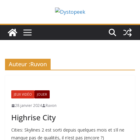
Passer
au
contenu
Auteur :
Ruvon
JEUX VIDÉO
JOUER
28 janvier 2024
Ruvon
Highrise City
Cities: Skylines 2 est sorti depuis quelques mois et s’il ne
manque pas de qualités, il n’est pas (encore ?)