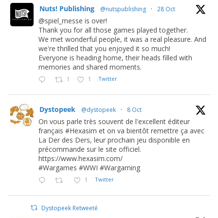
Nuts! Publishing
@nutspublishing
·
28 Oct
@spiel_messe is over!
Thank you for all those games played together.
We met wonderful people, it was a real pleasure. And
we're thrilled that you enjoyed it so much!
Everyone is heading home, their heads filled with
memories and shared moments.
1
1
Twitter
Dystopeek
@dystopeek
·
8 Oct
On vous parle très souvent de l'excellent éditeur
français #Hexasim et on va bientôt remettre ça avec
La Der des Ders, leur prochain jeu disponible en
précommande sur le site officiel.
https://www.hexasim.com/
#Wargames #WWI #Wargaming
1
Twitter
Dystopeek Retweeté