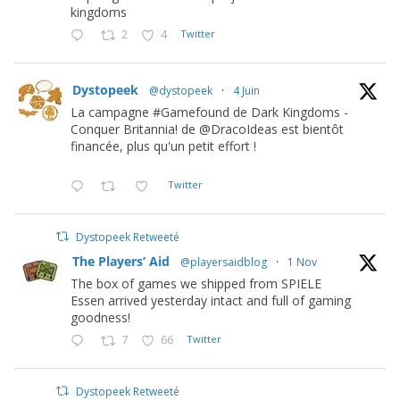
kingdoms
2
4
Twitter
Dystopeek
@dystopeek
·
4 Juin
La campagne #Gamefound de Dark Kingdoms -
Conquer Britannia! de @DracoIdeas est bientôt
financée, plus qu'un petit effort !
Twitter
Dystopeek Retweeté
The Players’ Aid
@playersaidblog
·
1 Nov
The box of games we shipped from SPIELE
Essen arrived yesterday intact and full of gaming
goodness!
7
66
Twitter
Dystopeek Retweeté