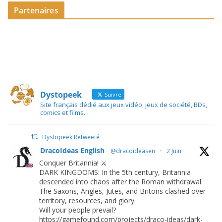
Partenaires
Dystopeek
Suivre
Site français dédié aux jeux vidéo, jeux de société, BDs,
comics et films.
Dystopeek Retweeté
DracoIdeas English
@dracoideasen
·
2 Juin
Conquer Britannia! ⚔️
DARK KINGDOMS: In the 5th century, Britannia
descended into chaos after the Roman withdrawal.
The Saxons, Angles, Jutes, and Britons clashed over
territory, resources, and glory.
Will your people prevail?
https://gamefound.com/projects/draco-ideas/dark-