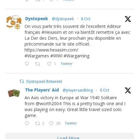
Dystopeek
@dystopeek
·
8 Oct
On vous parle très souvent de l'excellent éditeur
français #Hexasim et on va bientôt remettre ça avec
La Der des Ders, leur prochain jeu disponible en
précommande sur le site officiel.
https://www.hexasim.com/
#Wargames #WWI #Wargaming
1
Twitter
Dystopeek Retweeté
The Players’ Aid
@playersaidblog
·
6 Oct
An Axis victory in Europe at War 1940 Solitaire
from @worth2004 This is a pretty tough one and I
was playing on easy. Great little travel sized solo
game.
2
38
Twitter
Load More...