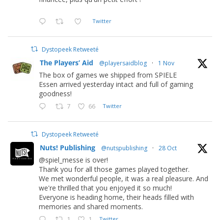
Twitter
Dystopeek Retweeté
The Players’ Aid
@playersaidblog
·
1 Nov
The box of games we shipped from SPIELE
Essen arrived yesterday intact and full of gaming
goodness!
7
66
Twitter
Dystopeek Retweeté
Nuts! Publishing
@nutspublishing
·
28 Oct
@spiel_messe is over!
Thank you for all those games played together.
We met wonderful people, it was a real pleasure. And
we're thrilled that you enjoyed it so much!
Everyone is heading home, their heads filled with
memories and shared moments.
1
1
Twitter