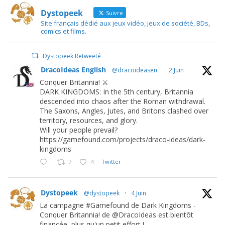
Dystopeek
Suivre
Site français dédié aux jeux vidéo, jeux de société, BDs,
comics et films.
Dystopeek Retweeté
DracoIdeas English
@dracoideasen
·
2 Juin
Conquer Britannia! ⚔️
DARK KINGDOMS: In the 5th century, Britannia
descended into chaos after the Roman withdrawal.
The Saxons, Angles, Jutes, and Britons clashed over
territory, resources, and glory.
Will your people prevail?
https://gamefound.com/projects/draco-ideas/dark-
kingdoms
2
4
Twitter
Dystopeek
@dystopeek
·
4 Juin
La campagne #Gamefound de Dark Kingdoms -
Conquer Britannia! de @DracoIdeas est bientôt
financée, plus qu'un petit effort !