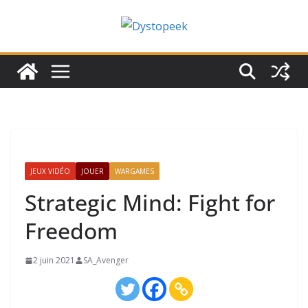
Passer
au
contenu
JEUX VIDÉO
JOUER
WARGAMES
Strategic Mind: Fight for
Freedom
2 juin 2021
SA_Avenger