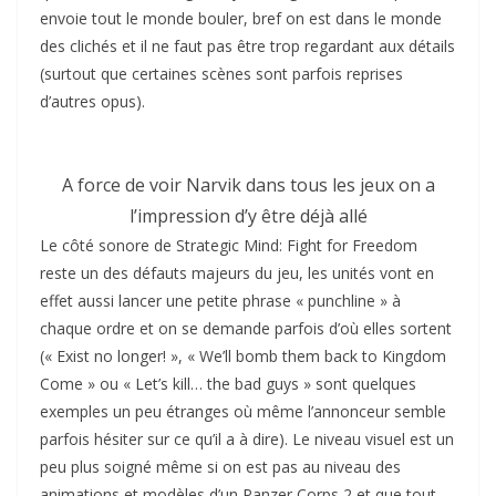
envoie tout le monde bouler, bref on est dans le monde
des clichés et il ne faut pas être trop regardant aux détails
(surtout que certaines scènes sont parfois reprises
d’autres opus).
A force de voir Narvik dans tous les jeux on a
l’impression d’y être déjà allé
Le côté sonore de Strategic Mind: Fight for Freedom
reste un des défauts majeurs du jeu, les unités vont en
effet aussi lancer une petite phrase « punchline » à
chaque ordre et on se demande parfois d’où elles sortent
(« Exist no longer! », « We’ll bomb them back to Kingdom
Come » ou « Let’s kill… the bad guys » sont quelques
exemples un peu étranges où même l’annonceur semble
parfois hésiter sur ce qu’il a à dire). Le niveau visuel est un
peu plus soigné même si on est pas au niveau des
animations et modèles d’un Panzer Corps 2 et que tout