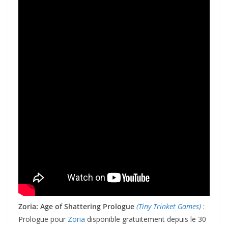
Zoria: Age of Shattering Prologue
(Tiny Trinket Games)
:
Prologue pour
Zoria
disponible gratuitement depuis le 30