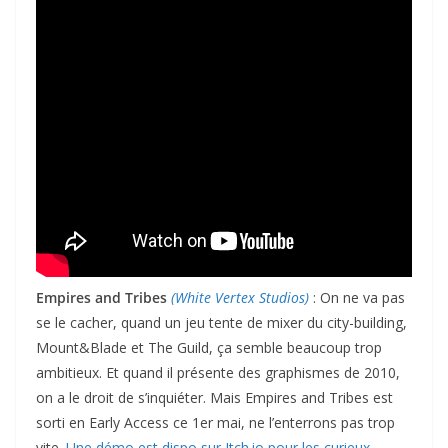
Empires and Tribes
(White Vertex Studios)
: On ne va pas
se le cacher, quand un jeu tente de mixer du city-building,
Mount&Blade et The Guild, ça semble beaucoup trop
ambitieux. Et quand il présente des graphismes de 2010,
on a le droit de s’inquiéter. Mais Empires and Tribes est
sorti en Early Access ce 1er mai, ne l’enterrons pas trop
vite.
Une démo est dispo sur Itch.io pour les curieux
.