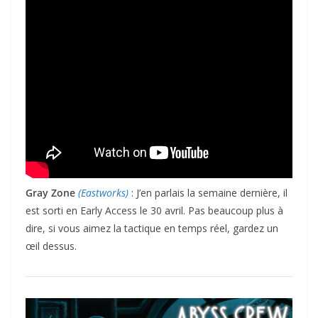
Gray Zone
(Eastworks)
: J’en parlais la semaine dernière, il
est sorti en Early Access le 30 avril. Pas beaucoup plus à
dire, si vous aimez la tactique en temps réel, gardez un
œil dessus.