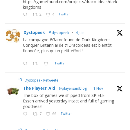
https://gamefound.com/projects/draco-ideas/dark-
kingdoms
2
4
Twitter
Dystopeek
@dystopeek
·
4 Juin
La campagne #Gamefound de Dark Kingdoms -
Conquer Britannia! de @DracoIdeas est bientôt
financée, plus qu'un petit effort !
Twitter
Dystopeek Retweeté
The Players’ Aid
@playersaidblog
·
1 Nov
The box of games we shipped from SPIELE
Essen arrived yesterday intact and full of gaming
goodness!
7
66
Twitter