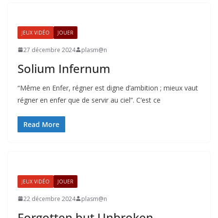
JEUX VIDÉO
JOUER
27 décembre 2024
plasm@n
Solium Infernum
“Même en Enfer, régner est digne d’ambition ; mieux vaut
régner en enfer que de servir au ciel”. C’est ce
Read More
JEUX VIDÉO
JOUER
22 décembre 2024
plasm@n
Forgotten but Unbroken