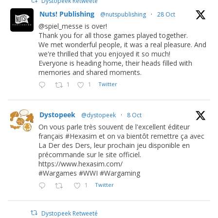
Dystopeek Retweeté
Nuts! Publishing
@nutspublishing
·
28 Oct
@spiel_messe is over!
Thank you for all those games played together.
We met wonderful people, it was a real pleasure. And
we're thrilled that you enjoyed it so much!
Everyone is heading home, their heads filled with
memories and shared moments.
1
1
Twitter
Dystopeek
@dystopeek
·
8 Oct
On vous parle très souvent de l'excellent éditeur
français #Hexasim et on va bientôt remettre ça avec
La Der des Ders, leur prochain jeu disponible en
précommande sur le site officiel.
https://www.hexasim.com/
#Wargames #WWI #Wargaming
1
Twitter
Dystopeek Retweeté