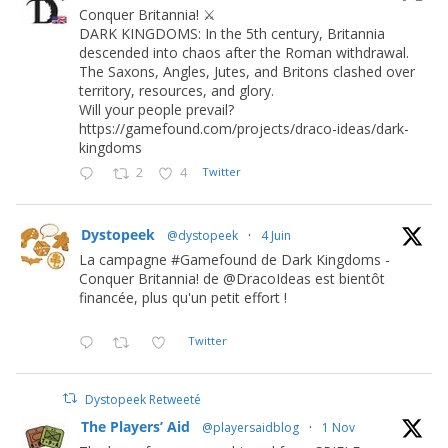
Conquer Britannia! ⚔️
DARK KINGDOMS: In the 5th century, Britannia
descended into chaos after the Roman withdrawal.
The Saxons, Angles, Jutes, and Britons clashed over
territory, resources, and glory.
Will your people prevail?
https://gamefound.com/projects/draco-ideas/dark-
kingdoms
2
4
Twitter
Dystopeek
@dystopeek
·
4 Juin
La campagne #Gamefound de Dark Kingdoms -
Conquer Britannia! de @DracoIdeas est bientôt
financée, plus qu'un petit effort !
Twitter
Dystopeek Retweeté
The Players’ Aid
@playersaidblog
·
1 Nov