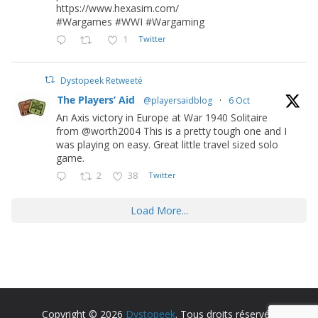
https://www.hexasim.com/
#Wargames #WWI #Wargaming
1
Twitter
Dystopeek Retweeté
The Players’ Aid
@playersaidblog
·
6 Oct
An Axis victory in Europe at War 1940 Solitaire
from @worth2004 This is a pretty tough one and I
was playing on easy. Great little travel sized solo
game.
2
38
Twitter
Load More...
Copyright © 2026
Dystopeek
. Tous droits réservés.