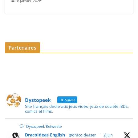
18 janvier 2026
Partenaires
Dystopeek
Suivre
Site français dédié aux jeux vidéo, jeux de société, BDs,
comics et films.
Dystopeek Retweeté
DracoIdeas English
@dracoideasen
·
2 Juin