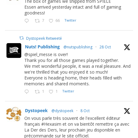
The box of games we shipped from SPIELE
Essen arrived yesterday intact and full of gaming
goodness!
7
66
Twitter
Dystopeek Retweeté
Nuts! Publishing
@nutspublishing
·
28 Oct
@spiel_messe is over!
Thank you for all those games played together.
We met wonderful people, it was a real pleasure. And
we're thrilled that you enjoyed it so much!
Everyone is heading home, their heads filled with
memories and shared moments.
1
1
Twitter
Dystopeek
@dystopeek
·
8 Oct
On vous parle très souvent de l'excellent éditeur
français #Hexasim et on va bientôt remettre ça avec
La Der des Ders, leur prochain jeu disponible en
précommande sur le site officiel.