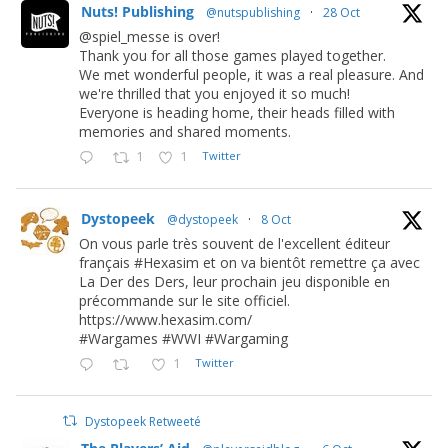
Nuts! Publishing
@nutspublishing
·
28 Oct
@spiel_messe is over!
Thank you for all those games played together.
We met wonderful people, it was a real pleasure. And
we're thrilled that you enjoyed it so much!
Everyone is heading home, their heads filled with
memories and shared moments.
1
1
Twitter
Dystopeek
@dystopeek
·
8 Oct
On vous parle très souvent de l'excellent éditeur
français #Hexasim et on va bientôt remettre ça avec
La Der des Ders, leur prochain jeu disponible en
précommande sur le site officiel.
https://www.hexasim.com/
#Wargames #WWI #Wargaming
1
Twitter
Dystopeek Retweeté