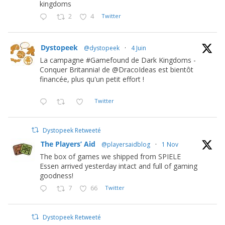
kingdoms
2
4
Twitter
Dystopeek
@dystopeek
·
4 Juin
La campagne #Gamefound de Dark Kingdoms -
Conquer Britannia! de @DracoIdeas est bientôt
financée, plus qu'un petit effort !
Twitter
Dystopeek Retweeté
The Players’ Aid
@playersaidblog
·
1 Nov
The box of games we shipped from SPIELE
Essen arrived yesterday intact and full of gaming
goodness!
7
66
Twitter
Dystopeek Retweeté