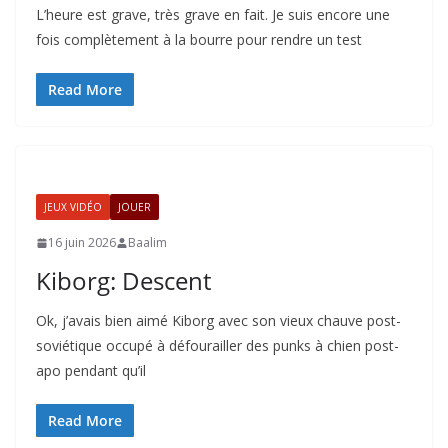
L’heure est grave, très grave en fait. Je suis encore une
fois complètement à la bourre pour rendre un test
Read More
JEUX VIDÉO
JOUER
16 juin 2026
Baalim
Kiborg: Descent
Ok, j’avais bien aimé Kiborg avec son vieux chauve post-
soviétique occupé à défourailler des punks à chien post-
apo pendant qu’il
Read More