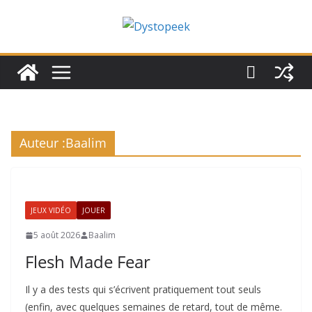
Passer
au
contenu
Auteur :
Baalim
JEUX VIDÉO
JOUER
5 août 2026
Baalim
Flesh Made Fear
Il y a des tests qui s’écrivent pratiquement tout seuls
(enfin, avec quelques semaines de retard, tout de même.