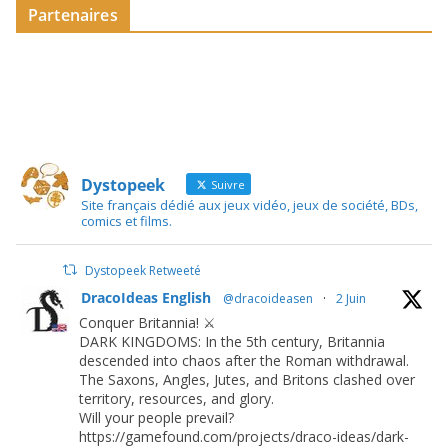
Partenaires
Dystopeek
Suivre
Site français dédié aux jeux vidéo, jeux de société, BDs,
comics et films.
Dystopeek Retweeté
DracoIdeas English
@dracoideasen
·
2 Juin
Conquer Britannia! ⚔️
DARK KINGDOMS: In the 5th century, Britannia
descended into chaos after the Roman withdrawal.
The Saxons, Angles, Jutes, and Britons clashed over
territory, resources, and glory.
Will your people prevail?
https://gamefound.com/projects/draco-ideas/dark-