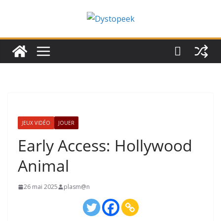
Passer
au
contenu
JEUX VIDÉO
JOUER
Early Access: Hollywood
Animal
26 mai 2025
plasm@n