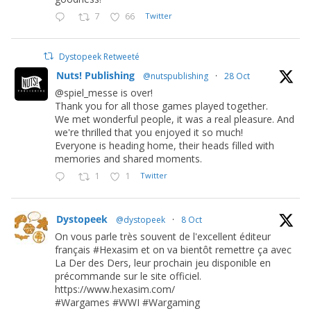
7
66
Twitter
Dystopeek Retweeté
Nuts! Publishing
@nutspublishing
·
28 Oct
@spiel_messe is over!
Thank you for all those games played together.
We met wonderful people, it was a real pleasure. And
we're thrilled that you enjoyed it so much!
Everyone is heading home, their heads filled with
memories and shared moments.
1
1
Twitter
Dystopeek
@dystopeek
·
8 Oct
On vous parle très souvent de l'excellent éditeur
français #Hexasim et on va bientôt remettre ça avec
La Der des Ders, leur prochain jeu disponible en
précommande sur le site officiel.
https://www.hexasim.com/
#Wargames #WWI #Wargaming