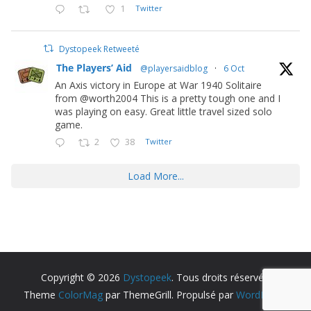
1
Twitter
Dystopeek Retweeté
The Players’ Aid
@playersaidblog
·
6 Oct
An Axis victory in Europe at War 1940 Solitaire
from @worth2004 This is a pretty tough one and I
was playing on easy. Great little travel sized solo
game.
2
38
Twitter
Load More...
Copyright © 2026
Dystopeek
. Tous droits réservés.
Theme
ColorMag
par ThemeGrill. Propulsé par
WordPress
.