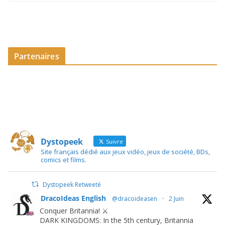
Partenaires
Dystopeek
Suivre
Site français dédié aux jeux vidéo, jeux de société, BDs,
comics et films.
Dystopeek Retweeté
DracoIdeas English
@dracoideasen
·
2 Juin
Conquer Britannia! ⚔️
DARK KINGDOMS: In the 5th century, Britannia