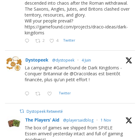
descended into chaos after the Roman withdrawal.
The Saxons, Angles, Jutes, and Britons clashed over
territory, resources, and glory.
Will your people prevail?
https://gamefound.com/projects/draco-ideas/dark-
kingdoms
2
4
Twitter
Dystopeek
@dystopeek
·
4 Juin
La campagne #Gamefound de Dark Kingdoms -
Conquer Britannia! de @DracoIdeas est bientôt
financée, plus qu'un petit effort !
Twitter
Dystopeek Retweeté
The Players’ Aid
@playersaidblog
·
1 Nov
The box of games we shipped from SPIELE
Essen arrived yesterday intact and full of gaming
goodness!