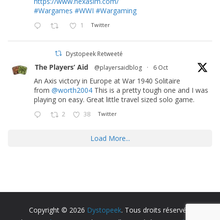
https://www.hexasim.com/
#Wargames
#WWI
#Wargaming
1
Twitter
Dystopeek Retweeté
The Players’ Aid
@playersaidblog
·
6 Oct
An Axis victory in Europe at War 1940 Solitaire
from
@worth2004
This is a pretty tough one and I was
playing on easy. Great little travel sized solo game.
2
38
Twitter
Load More...
Copyright © 2026
Dystopeek
. Tous droits réservés.