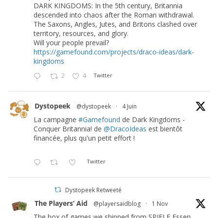
DARK KINGDOMS: In the 5th century, Britannia
descended into chaos after the Roman withdrawal.
The Saxons, Angles, Jutes, and Britons clashed over
territory, resources, and glory.
Will your people prevail?
https://gamefound.com/projects/draco-ideas/dark-
kingdoms
2
4
Twitter
Dystopeek
@dystopeek
·
4 Juin
La campagne
#Gamefound
de Dark Kingdoms -
Conquer Britannia! de
@DracoIdeas
est bientôt
financée, plus qu'un petit effort !
Twitter
Dystopeek Retweeté
The Players’ Aid
@playersaidblog
·
1 Nov
The box of games we shipped from SPIELE Essen