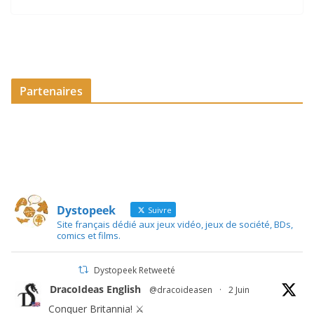
Partenaires
Dystopeek
Suivre
Site français dédié aux jeux vidéo, jeux de société, BDs,
comics et films.
Dystopeek Retweeté
DracoIdeas English
@dracoideasen
·
2 Juin
Conquer Britannia! ⚔️