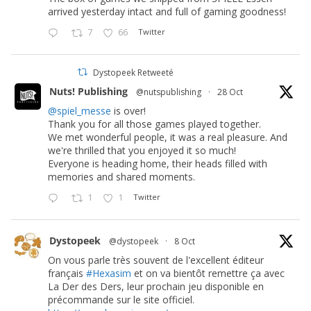
arrived yesterday intact and full of gaming goodness!
7
66
Twitter
Dystopeek Retweeté
Nuts! Publishing
@nutspublishing
·
28 Oct
@spiel_messe
is over!
Thank you for all those games played together.
We met wonderful people, it was a real pleasure. And
we're thrilled that you enjoyed it so much!
Everyone is heading home, their heads filled with
memories and shared moments.
1
1
Twitter
Dystopeek
@dystopeek
·
8 Oct
On vous parle très souvent de l'excellent éditeur
français
#Hexasim
et on va bientôt remettre ça avec
La Der des Ders, leur prochain jeu disponible en
précommande sur le site officiel.