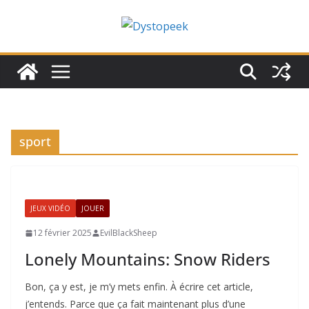
Passer
au
contenu
sport
JEUX VIDÉO
JOUER
12 février 2025
EvilBlackSheep
Lonely Mountains: Snow Riders
Bon, ça y est, je m’y mets enfin. À écrire cet article,
j’entends. Parce que ça fait maintenant plus d’une