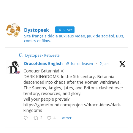
Dystopeek
Suivre
Site français dédié aux jeux vidéo, jeux de société, BDs,
comics et films.
Dystopeek Retweeté
DracoIdeas English
@dracoideasen
·
2 Juin
Conquer Britannia! ⚔️
DARK KINGDOMS: In the 5th century, Britannia
descended into chaos after the Roman withdrawal.
The Saxons, Angles, Jutes, and Britons clashed over
territory, resources, and glory.
Will your people prevail?
https://gamefound.com/projects/draco-ideas/dark-
kingdoms
2
4
Twitter