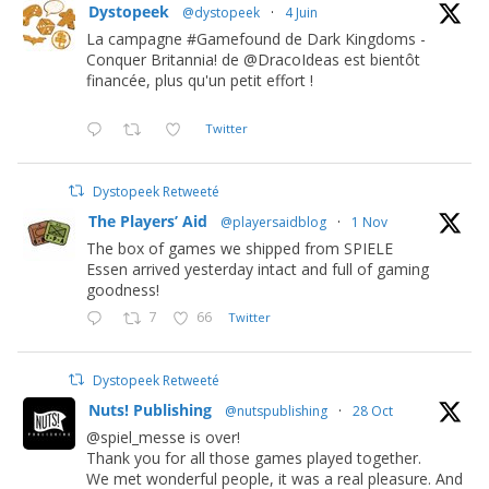
Dystopeek
@dystopeek
·
4 Juin
La campagne #Gamefound de Dark Kingdoms -
Conquer Britannia! de @DracoIdeas est bientôt
financée, plus qu'un petit effort !
Twitter
Dystopeek Retweeté
The Players’ Aid
@playersaidblog
·
1 Nov
The box of games we shipped from SPIELE
Essen arrived yesterday intact and full of gaming
goodness!
7
66
Twitter
Dystopeek Retweeté
Nuts! Publishing
@nutspublishing
·
28 Oct
@spiel_messe is over!
Thank you for all those games played together.
We met wonderful people, it was a real pleasure. And