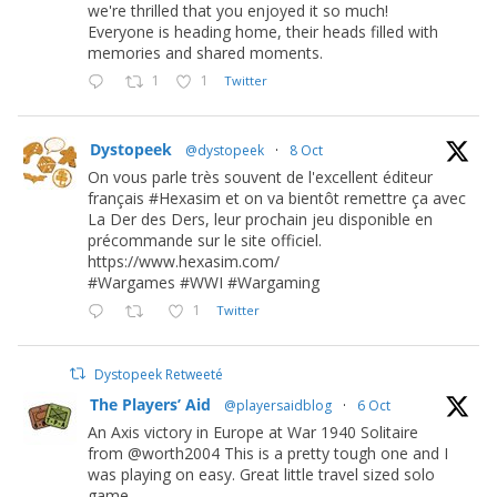
we're thrilled that you enjoyed it so much!
Everyone is heading home, their heads filled with
memories and shared moments.
1
1
Twitter
Dystopeek
@dystopeek
·
8 Oct
On vous parle très souvent de l'excellent éditeur
français #Hexasim et on va bientôt remettre ça avec
La Der des Ders, leur prochain jeu disponible en
précommande sur le site officiel.
https://www.hexasim.com/
#Wargames #WWI #Wargaming
1
Twitter
Dystopeek Retweeté
The Players’ Aid
@playersaidblog
·
6 Oct
An Axis victory in Europe at War 1940 Solitaire
from @worth2004 This is a pretty tough one and I
was playing on easy. Great little travel sized solo
game.