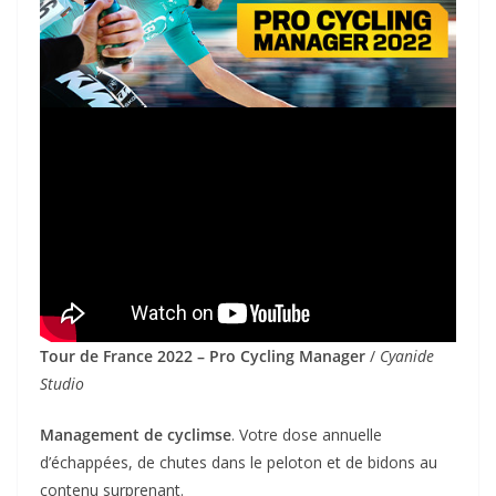
Tour de France 2022 – Pro Cycling Manager
/
Cyanide
Studio
Management de cyclimse
. Votre dose annuelle
d’échappées, de chutes dans le peloton et de bidons au
contenu surprenant.