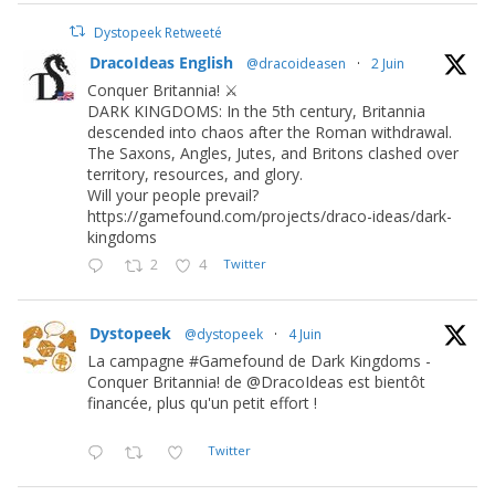
Dystopeek Retweeté
DracoIdeas English
@dracoideasen
·
2 Juin
Conquer Britannia! ⚔️
DARK KINGDOMS: In the 5th century, Britannia
descended into chaos after the Roman withdrawal.
The Saxons, Angles, Jutes, and Britons clashed over
territory, resources, and glory.
Will your people prevail?
https://gamefound.com/projects/draco-ideas/dark-
kingdoms
2
4
Twitter
Dystopeek
@dystopeek
·
4 Juin
La campagne #Gamefound de Dark Kingdoms -
Conquer Britannia! de @DracoIdeas est bientôt
financée, plus qu'un petit effort !
Twitter