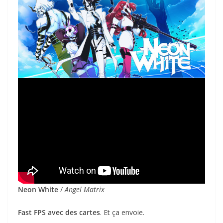
Neon White
/
Angel Matrix
Fast FPS avec des cartes
. Et ça envoie.