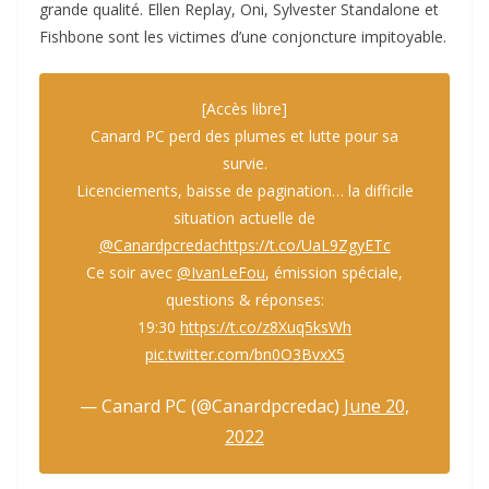
grande qualité. Ellen Replay, Oni, Sylvester Standalone et
Fishbone sont les victimes d’une conjoncture impitoyable.
[Accès libre]
Canard PC perd des plumes et lutte pour sa
survie.
Licenciements, baisse de pagination… la difficile
situation actuelle de
@Canardpcredac
https://t.co/UaL9ZgyETc
Ce soir avec
@IvanLeFou
, émission spéciale,
questions & réponses:
19:30
https://t.co/z8Xuq5ksWh
pic.twitter.com/bn0O3BvxX5
— Canard PC (@Canardpcredac)
June 20,
2022