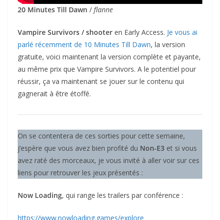
20 Minutes Till Dawn
/
flanne
Vampire Survivors / shooter
en Early Access.
Je vous ai
parlé récemment de 10 Minutes Till Dawn
, la version
gratuite, voici maintenant la version complète et payante,
au même prix que Vampire Survivors. A le potentiel pour
réussir, ça va maintenant se jouer sur le contenu qui
gagnerait à être étoffé.
On se contentera de ces sorties pour cette semaine,
j’espère que vous avez bien profité du
Non-E3
et si vous
avez raté des morceaux, je vous invité à aller voir sur ces
liens pour retrouver les jeux présentés :
Now Loading
, qui range les trailers par conférence :
https://www.nowloading.games/explore