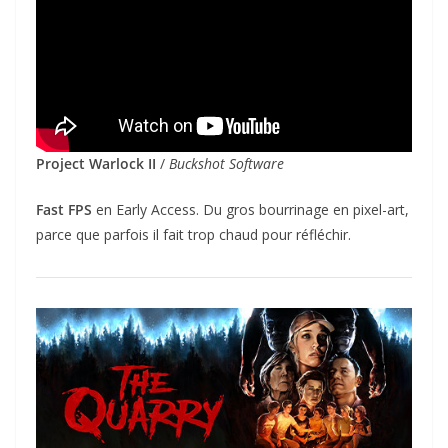
Project Warlock II
/
Buckshot Software
Fast FPS
en Early Access. Du gros bourrinage en pixel-art,
parce que parfois il fait trop chaud pour réfléchir.