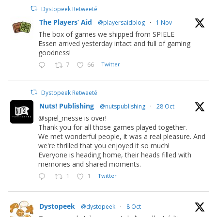
Dystopeek Retweeté
The Players’ Aid
@playersaidblog
·
1 Nov
The box of games we shipped from SPIELE
Essen arrived yesterday intact and full of gaming
goodness!
7
66
Twitter
Dystopeek Retweeté
Nuts! Publishing
@nutspublishing
·
28 Oct
@spiel_messe is over!
Thank you for all those games played together.
We met wonderful people, it was a real pleasure. And
we're thrilled that you enjoyed it so much!
Everyone is heading home, their heads filled with
memories and shared moments.
1
1
Twitter
Dystopeek
@dystopeek
·
8 Oct