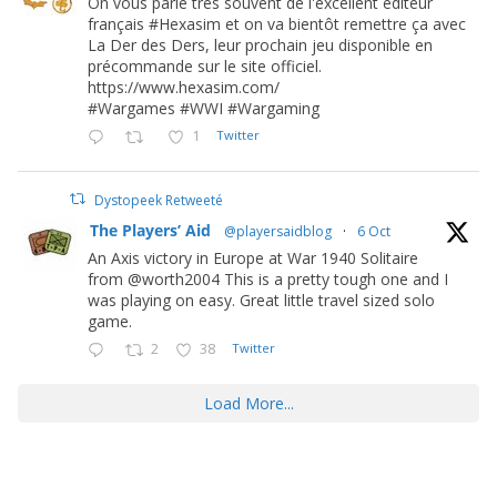
On vous parle très souvent de l'excellent éditeur
français #Hexasim et on va bientôt remettre ça avec
La Der des Ders, leur prochain jeu disponible en
précommande sur le site officiel.
https://www.hexasim.com/
#Wargames #WWI #Wargaming
1
Twitter
Dystopeek Retweeté
The Players’ Aid
@playersaidblog
·
6 Oct
An Axis victory in Europe at War 1940 Solitaire
from @worth2004 This is a pretty tough one and I
was playing on easy. Great little travel sized solo
game.
2
38
Twitter
Load More...