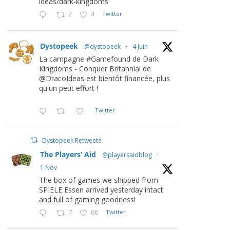
ideas/dark-kingdoms
2
4
Twitter
Dystopeek
@dystopeek
·
4 Juin
La campagne #Gamefound de Dark
Kingdoms - Conquer Britannia! de
@DracoIdeas est bientôt financée, plus
qu'un petit effort !
Twitter
Dystopeek Retweeté
The Players’ Aid
@playersaidblog
·
1 Nov
The box of games we shipped from
SPIELE Essen arrived yesterday intact
and full of gaming goodness!
7
66
Twitter