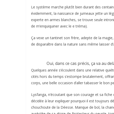
Le système marche plutôt bien durant des centaine
évidemment, la naissance de jumeaux jette un lége
experte en armes blanches, se trouve seule intronisé
de m’enquiquiner avec le e tréma).
Ça vexe un tantinet son frère, adepte de la magie
de disparaître dans la nature sans même laisser d’a
Oui, dans ce cas précis, ça va au de
Quelques année s’écoulent dans une relative quiétu
cités hors du temps s’estompe brutalement, offra
corps, une belle occasion d’aller tabasser le bon p
Lysfanga, n’écoutant que son courage et sa fiche d
décidée à leur expliquer pourquoi il est toujours d
chouchoute de la Déesse. Manque de bol, la chan
auréolée de sa gloire de Protecteur du peuple, 