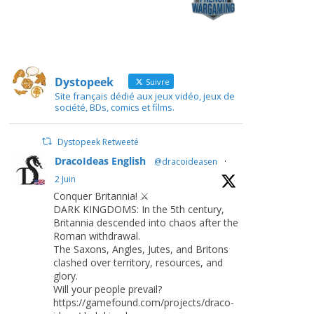
Dystopeek
Suivre
Site français dédié aux jeux vidéo, jeux de
société, BDs, comics et films.
Dystopeek Retweeté
DracoIdeas English
@dracoideasen
·
2 Juin
Conquer Britannia! ⚔️
DARK KINGDOMS: In the 5th century,
Britannia descended into chaos after the
Roman withdrawal.
The Saxons, Angles, Jutes, and Britons
clashed over territory, resources, and
glory.
Will your people prevail?
https://gamefound.com/projects/draco-