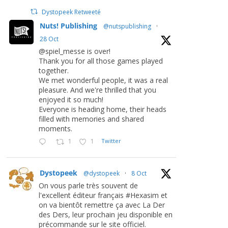
Dystopeek Retweeté
Nuts! Publishing
@nutspublishing
·
28 Oct
@spiel_messe is over!
Thank you for all those games played
together.
We met wonderful people, it was a real
pleasure. And we're thrilled that you
enjoyed it so much!
Everyone is heading home, their heads
filled with memories and shared
moments.
1
1
Twitter
Dystopeek
@dystopeek
·
8 Oct
On vous parle très souvent de
l'excellent éditeur français #Hexasim et
on va bientôt remettre ça avec La Der
des Ders, leur prochain jeu disponible en
précommande sur le site officiel.