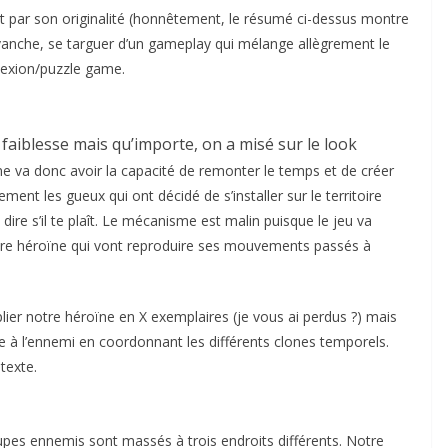
ent par son originalité (honnêtement, le résumé ci-dessus montre
evanche, se targuer d’un gameplay qui mélange allègrement le
flexion/puzzle game.
 faiblesse mais qu’importe, on a misé sur le look
e va donc avoir la capacité de remonter le temps et de créer
ment les gueux qui ont décidé de s’installer sur le territoire
dire s’il te plaît. Le mécanisme est malin puisque le jeu va
tre héroïne qui vont reproduire ses mouvements passés à
plier notre héroïne en X exemplaires (je vous ai perdus ?) mais
ce à l’ennemi en coordonnant les différents clones temporels.
texte.
pes ennemis sont massés à trois endroits différents. Notre