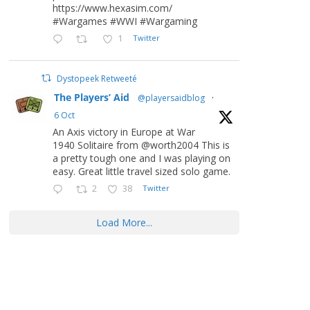
https://www.hexasim.com/
#Wargames #WWI #Wargaming
1
Twitter
Dystopeek Retweeté
The Players’ Aid
@playersaidblog
·
6 Oct
An Axis victory in Europe at War
1940 Solitaire from @worth2004 This is
a pretty tough one and I was playing on
easy. Great little travel sized solo game.
2
38
Twitter
Load More...