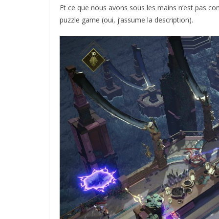
Et ce que nous avons sous les mains n’est pas comm
puzzle game (oui, j’assume la description).