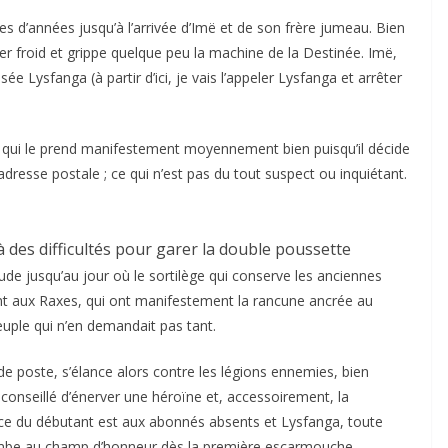
s d’années jusqu’à l’arrivée d’Imë et de son frère jumeau. Bien
r froid et grippe quelque peu la machine de la Destinée. Imë,
e Lysfanga (à partir d’ici, je vais l’appeler Lysfanga et arrêter
, qui le prend manifestement moyennement bien puisqu’il décide
dresse postale ; ce qui n’est pas du tout suspect ou inquiétant.
là des difficultés pour garer la double poussette
de jusqu’au jour où le sortilège qui conserve les anciennes
nt aux Raxes, qui ont manifestement la rancune ancrée au
euple qui n’en demandait pas tant.
e poste, s’élance alors contre les légions ennemies, bien
éconseillé d’énerver une héroïne et, accessoirement, la
ce du débutant est aux abonnés absents et Lysfanga, toute
tombe au champ d’honneur dès la première escarmouche.