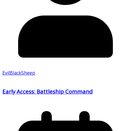
EvilBlackSheep
Early Access: Battleship Command