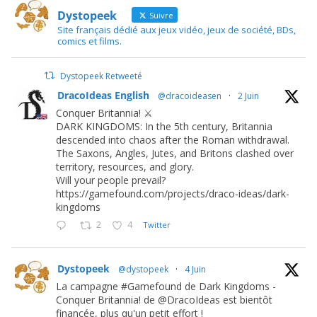
Dystopeek
Suivre
Site français dédié aux jeux vidéo, jeux de société, BDs,
comics et films.
Dystopeek Retweeté
DracoIdeas English
@dracoideasen
·
2 Juin
Conquer Britannia! ⚔️
DARK KINGDOMS: In the 5th century, Britannia
descended into chaos after the Roman withdrawal.
The Saxons, Angles, Jutes, and Britons clashed over
territory, resources, and glory.
Will your people prevail?
https://gamefound.com/projects/draco-ideas/dark-
kingdoms
2
4
Twitter
Dystopeek
@dystopeek
·
4 Juin
La campagne #Gamefound de Dark Kingdoms -
Conquer Britannia! de @DracoIdeas est bientôt
financée, plus qu'un petit effort !