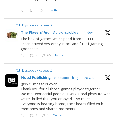
Twitter
Dystopeek Retweeté
The Players’ Aid
@playersaidblog
·
1 Nov
The box of games we shipped from SPIELE
Essen arrived yesterday intact and full of gaming
goodness!
7
66
Twitter
Dystopeek Retweeté
Nuts! Publishing
@nutspublishing
·
28 Oct
@spiel_messe is over!
Thank you for all those games played together.
We met wonderful people, it was a real pleasure. And
we're thrilled that you enjoyed it so much!
Everyone is heading home, their heads filled with
memories and shared moments.
1
1
Twitter