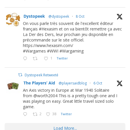
Dystopeek
@dystopeek
·
8 Oct
On vous parle très souvent de l'excellent éditeur
français #Hexasim et on va bientôt remettre ça avec
La Der des Ders, leur prochain jeu disponible en
précommande sur le site officiel.
https://www.hexasim.com/
#Wargames #WWI #Wargaming
1
Twitter
Dystopeek Retweeté
The Players’ Aid
@playersaidblog
·
6 Oct
An Axis victory in Europe at War 1940 Solitaire
from @worth2004 This is a pretty tough one and I
was playing on easy. Great little travel sized solo
game.
2
38
Twitter
Load More...