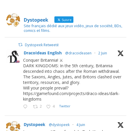
Dystopeek
Suivre
Site français dédié aux jeux vidéo, jeux de société, BDs,
comics et films.
Dystopeek Retweeté
DracoIdeas English
@dracoideasen
·
2 Juin
Conquer Britannia! ⚔️
DARK KINGDOMS: In the 5th century, Britannia
descended into chaos after the Roman withdrawal.
The Saxons, Angles, Jutes, and Britons clashed over
territory, resources, and glory.
Will your people prevail?
https://gamefound.com/projects/draco-ideas/dark-
kingdoms
2
4
Twitter
Dystopeek
@dystopeek
·
4 Juin