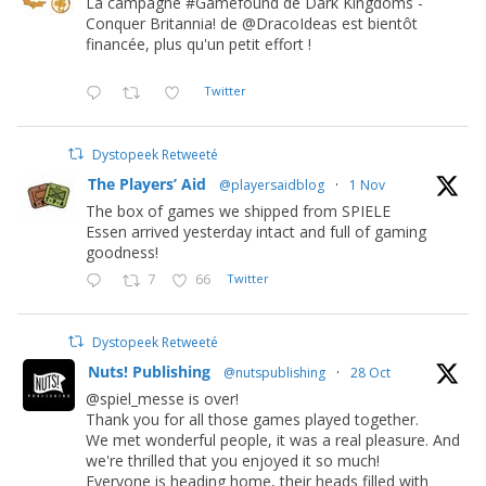
La campagne #Gamefound de Dark Kingdoms -
Conquer Britannia! de @DracoIdeas est bientôt
financée, plus qu'un petit effort !
Twitter
Dystopeek Retweeté
The Players’ Aid
@playersaidblog
·
1 Nov
The box of games we shipped from SPIELE
Essen arrived yesterday intact and full of gaming
goodness!
7
66
Twitter
Dystopeek Retweeté
Nuts! Publishing
@nutspublishing
·
28 Oct
@spiel_messe is over!
Thank you for all those games played together.
We met wonderful people, it was a real pleasure. And
we're thrilled that you enjoyed it so much!
Everyone is heading home, their heads filled with