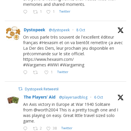
memories and shared moments.
1
1
Twitter
Dystopeek
@dystopeek
·
8 Oct
On vous parle très souvent de l'excellent éditeur
français #Hexasim et on va bientôt remettre ça avec
La Der des Ders, leur prochain jeu disponible en
précommande sur le site officiel.
https://www.hexasim.com/
#Wargames #WWI #Wargaming
1
Twitter
Dystopeek Retweeté
The Players’ Aid
@playersaidblog
·
6 Oct
An Axis victory in Europe at War 1940 Solitaire
from @worth2004 This is a pretty tough one and I
was playing on easy. Great little travel sized solo
game.
2
38
Twitter