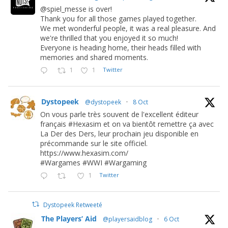
@spiel_messe is over!
Thank you for all those games played together.
We met wonderful people, it was a real pleasure. And
we're thrilled that you enjoyed it so much!
Everyone is heading home, their heads filled with
memories and shared moments.
1
1
Twitter
Dystopeek
@dystopeek
·
8 Oct
On vous parle très souvent de l'excellent éditeur
français #Hexasim et on va bientôt remettre ça avec
La Der des Ders, leur prochain jeu disponible en
précommande sur le site officiel.
https://www.hexasim.com/
#Wargames #WWI #Wargaming
1
Twitter
Dystopeek Retweeté
The Players’ Aid
@playersaidblog
·
6 Oct