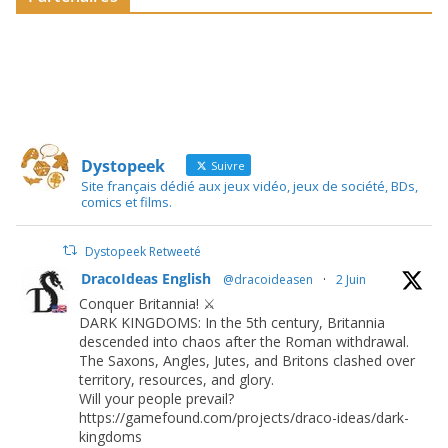
Dystopeek
Suivre
Site français dédié aux jeux vidéo, jeux de société, BDs,
comics et films.
Dystopeek Retweeté
DracoIdeas English
@dracoideasen
·
2 Juin
Conquer Britannia! ⚔️
DARK KINGDOMS: In the 5th century, Britannia
descended into chaos after the Roman withdrawal.
The Saxons, Angles, Jutes, and Britons clashed over
territory, resources, and glory.
Will your people prevail?
https://gamefound.com/projects/draco-ideas/dark-
kingdoms