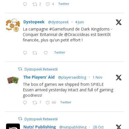
2
4
Twitter
Dystopeek
@dystopeek
·
4 Juin
La campagne #Gamefound de Dark Kingdoms -
Conquer Britannia! de @DracoIdeas est bientôt
financée, plus qu'un petit effort !
Twitter
Dystopeek Retweeté
The Players’ Aid
@playersaidblog
·
1 Nov
The box of games we shipped from SPIELE
Essen arrived yesterday intact and full of gaming
goodness!
7
66
Twitter
Dystopeek Retweeté
Nuts! Publishing
@nutspublishing
·
28 Oct