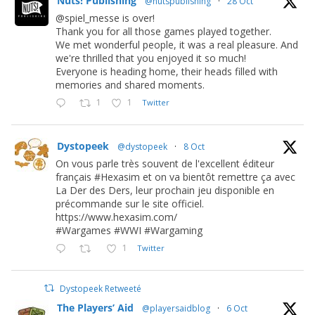
Nuts! Publishing
@nutspublishing
·
28 Oct
@spiel_messe is over!
Thank you for all those games played together.
We met wonderful people, it was a real pleasure. And
we're thrilled that you enjoyed it so much!
Everyone is heading home, their heads filled with
memories and shared moments.
1
1
Twitter
Dystopeek
@dystopeek
·
8 Oct
On vous parle très souvent de l'excellent éditeur
français #Hexasim et on va bientôt remettre ça avec
La Der des Ders, leur prochain jeu disponible en
précommande sur le site officiel.
https://www.hexasim.com/
#Wargames #WWI #Wargaming
1
Twitter
Dystopeek Retweeté
The Players’ Aid
@playersaidblog
·
6 Oct