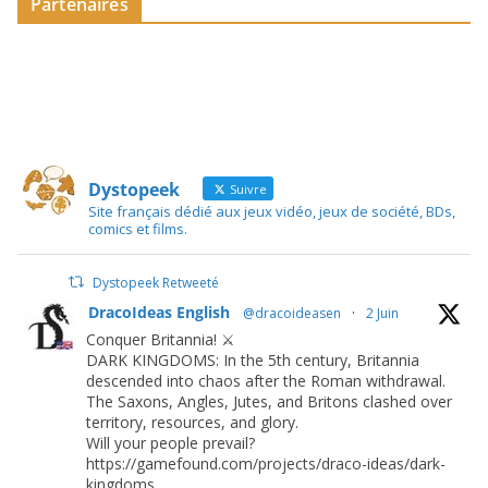
Partenaires
Dystopeek
Suivre
Site français dédié aux jeux vidéo, jeux de société, BDs,
comics et films.
Dystopeek Retweeté
DracoIdeas English
@dracoideasen
·
2 Juin
Conquer Britannia! ⚔️
DARK KINGDOMS: In the 5th century, Britannia
descended into chaos after the Roman withdrawal.
The Saxons, Angles, Jutes, and Britons clashed over
territory, resources, and glory.
Will your people prevail?
https://gamefound.com/projects/draco-ideas/dark-
kingdoms