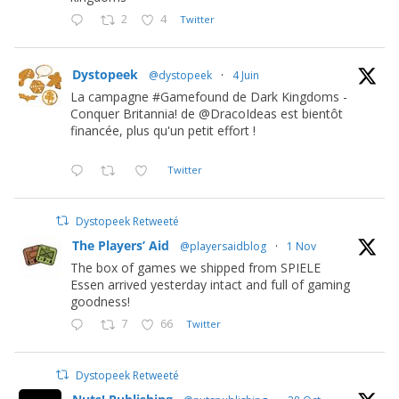
2
4
Twitter
Dystopeek
@dystopeek
·
4 Juin
La campagne #Gamefound de Dark Kingdoms -
Conquer Britannia! de @DracoIdeas est bientôt
financée, plus qu'un petit effort !
Twitter
Dystopeek Retweeté
The Players’ Aid
@playersaidblog
·
1 Nov
The box of games we shipped from SPIELE
Essen arrived yesterday intact and full of gaming
goodness!
7
66
Twitter
Dystopeek Retweeté