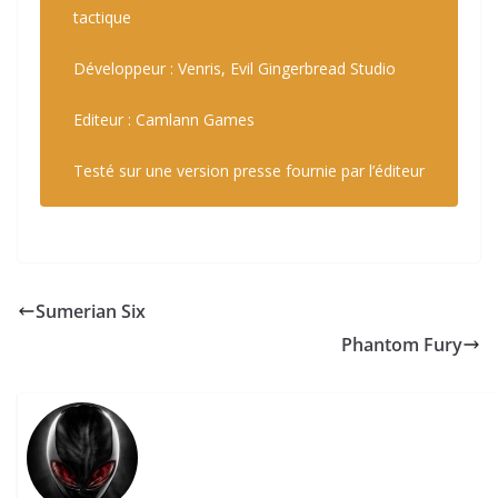
tactique
Développeur : Venris, Evil Gingerbread Studio
Editeur : Camlann Games
Testé sur une version presse fournie par l’éditeur
Sumerian Six
Phantom Fury