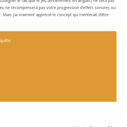
ouligner le fait que le jeu (entièrement en anglais) ne sera pas
e jeu ne récompensera pas votre progression d’effets sonores ou
. Mais j’ai vraiment apprécié le concept qui mériterait d’être
nquête