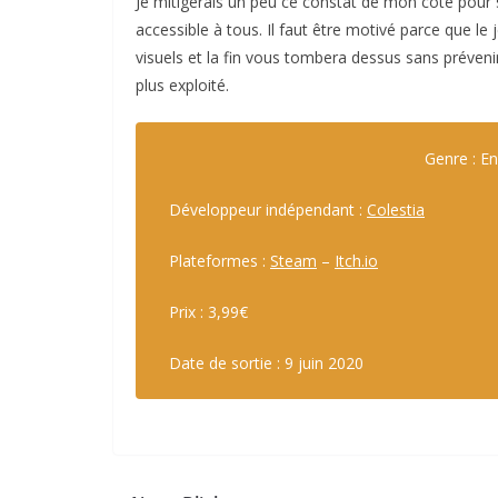
Je mitigerais un peu ce constat de mon côté pour s
accessible à tous. Il faut être motivé parce que l
visuels et la fin vous tombera dessus sans prévenir
plus exploité.
Genre : E
Développeur indépendant :
Colestia
Plateformes :
Steam
–
Itch.io
Prix : 3,99€
Date de sortie : 9 juin 2020