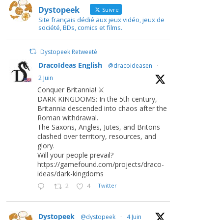
Dystopeek
Suivre
Site français dédié aux jeux vidéo, jeux de
société, BDs, comics et films.
Dystopeek Retweeté
DracoIdeas English
@dracoideasen
·
2 Juin
Conquer Britannia! ⚔️
DARK KINGDOMS: In the 5th century,
Britannia descended into chaos after the
Roman withdrawal.
The Saxons, Angles, Jutes, and Britons
clashed over territory, resources, and
glory.
Will your people prevail?
https://gamefound.com/projects/draco-
ideas/dark-kingdoms
2
4
Twitter
Dystopeek
@dystopeek
·
4 Juin