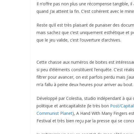
Il n’offre pas non plus une récompense tangible, i
quand j’ai atteint la fin. C’est cohérent avec le m
Reste qu’il est très plaisant de punaiser des docu
mais sachez que c’est uniquement esthétique et po
que le jeu valide, c’est l’ouverture d’archives.
Cette chasse aux numéros de boites est intéressan
si peu d’éléments constituent l’enquête. C’est réa
filtrer pour avancer, on est parfois perdu mais j’au
m’a fallu à peine deux heures pour arriver au bout.
Développé par Colestia, studio indépendant à qui 
politique et anticapitaliste (le très bon
Post/Capita
Communist Planet
), A Hand With Many Fingers est
Festival et très bien reçu par la presse qui se conc