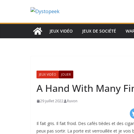
Passer
au
contenu
JEUX VIDÉO
JEUX DE SOCIÉTÉ
WA
JEUX VIDÉO
JOUER
A Hand With Many Fi
29 juillet 2022
Ruvon
Il fait gris. Il fait froid. Des cafés tièdes et des c
peux pas sortir. La porte est verrouillée et je vois