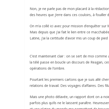
Non, je ne parle pas de mon placard à la rédaction
des heures que j’erre dans ces couloirs, à fouiller d
On m’a collé ici avec pour mission d’enquêter sur
Mais depuis que j’ai fait le lien entre ce maccha
Latine, j’ai la certitude d’avoir mis un coup de pied 
C’est maintenant clair : on se sert de moi comme
la télé passe en boucle un discours de Reagan, ce
opérations de l’ombre.
Pourtant les premiers cartons que je suis allé cher
relations de travail. Des voyages d’affaires. Des f
Mais une photo délavée, un rapport dont on a noirc
parfois plus qu’ils ne le laissent paraître. Heureu
et une région du monde me permettent de trouver 