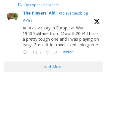
Dystopeek Retweeté
The Players’ Aid
@playersaidblog
·
6 Oct
An Axis victory in Europe at War
1940 Solitaire from @worth2004 This is
a pretty tough one and I was playing on
easy. Great little travel sized solo game.
2
38
Twitter
Load More...