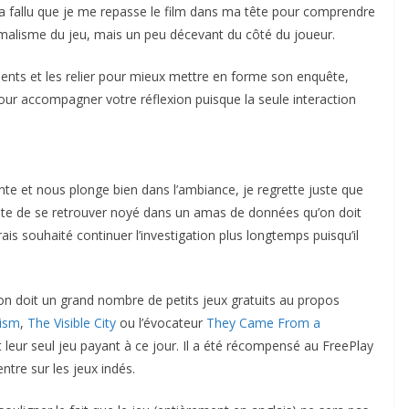
l a fallu que je me repasse le film dans ma tête pour comprendre
inimalisme du jeu, mais un peu décevant du côté du joueur.
ments et les relier pour mieux mettre en forme son enquête,
ur accompagner votre réflexion puisque la seule interaction
te et nous plonge bien dans l’ambiance, je regrette juste que
liste de se retrouver noyé dans un amas de données qu’on doit
rais souhaité continuer l’investigation plus longtemps puisqu’il
on doit un grand nombre de petits jeux gratuits au propos
lism
,
The Visible City
ou l’évocateur
They Came From a
 leur seul jeu payant à ce jour. Il a été récompensé au FreePlay
entre sur les jeux indés.