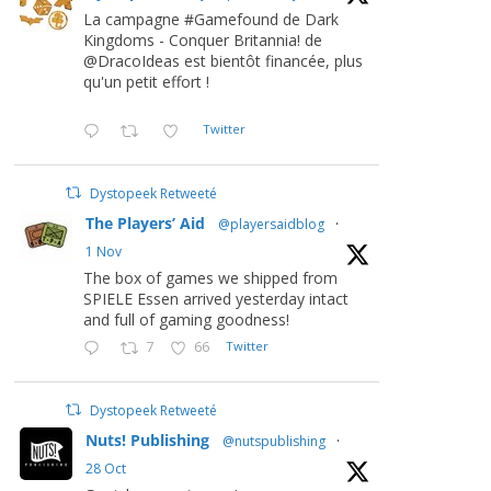
La campagne #Gamefound de Dark
Kingdoms - Conquer Britannia! de
@DracoIdeas est bientôt financée, plus
qu'un petit effort !
Twitter
Dystopeek Retweeté
The Players’ Aid
@playersaidblog
·
1 Nov
The box of games we shipped from
SPIELE Essen arrived yesterday intact
and full of gaming goodness!
7
66
Twitter
Dystopeek Retweeté
Nuts! Publishing
@nutspublishing
·
28 Oct