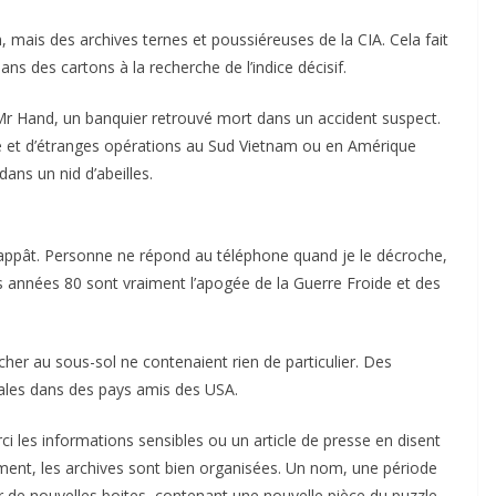
, mais des archives ternes et poussiéreuses de la CIA. Cela fait
ans des cartons à la recherche de l’indice décisif.
 Mr Hand, un banquier retrouvé mort dans un accident suspect.
bée et d’étranges opérations au Sud Vietnam ou en Amérique
dans un nid d’abeilles.
 appât. Personne ne répond au téléphone quand je le décroche,
s années 80 sont vraiment l’apogée de la Guerre Froide et des
cher au sous-sol ne contenaient rien de particulier. Des
iliales dans des pays amis des USA.
i les informations sensibles ou un article de presse en disent
sement, les archives sont bien organisées. Un nom, une période
de nouvelles boites, contenant une nouvelle pièce du puzzle.