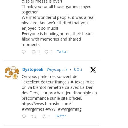
@spiel_messe is over!
Thank you for all those games played
together.
We met wonderful people, it was a real
pleasure. And we're thrilled that you
enjoyed it so much!
Everyone is heading home, their heads
filled with memories and shared
moments.
1
1
Twitter
Dystopeek
@dystopeek
·
8 Oct
On vous parle très souvent de
l'excellent éditeur français #Hexasim et
on va bientôt remettre ça avec La Der
des Ders, leur prochain jeu disponible en
précommande sur le site officiel.
https://www.hexasim.com/
#Wargames #WWI #Wargaming
1
Twitter