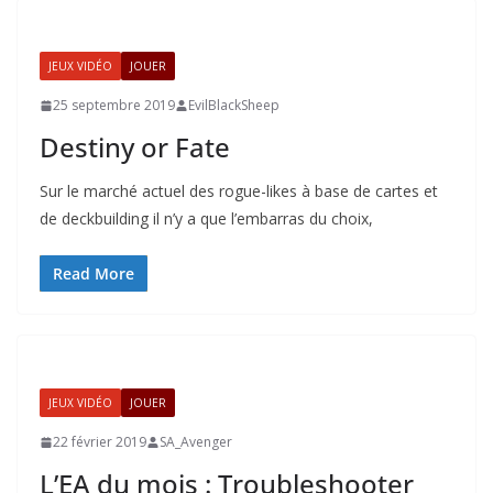
JEUX VIDÉO
JOUER
25 septembre 2019
EvilBlackSheep
Destiny or Fate
Sur le marché actuel des rogue-likes à base de cartes et
de deckbuilding il n’y a que l’embarras du choix,
Read More
JEUX VIDÉO
JOUER
22 février 2019
SA_Avenger
L’EA du mois : Troubleshooter