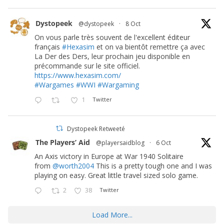
Dystopeek
@dystopeek
·
8 Oct
On vous parle très souvent de l'excellent éditeur
français
#Hexasim
et on va bientôt remettre ça avec
La Der des Ders, leur prochain jeu disponible en
précommande sur le site officiel.
https://www.hexasim.com/
#Wargames
#WWI
#Wargaming
1
Twitter
Dystopeek Retweeté
The Players’ Aid
@playersaidblog
·
6 Oct
An Axis victory in Europe at War 1940 Solitaire
from
@worth2004
This is a pretty tough one and I was
playing on easy. Great little travel sized solo game.
2
38
Twitter
Load More...