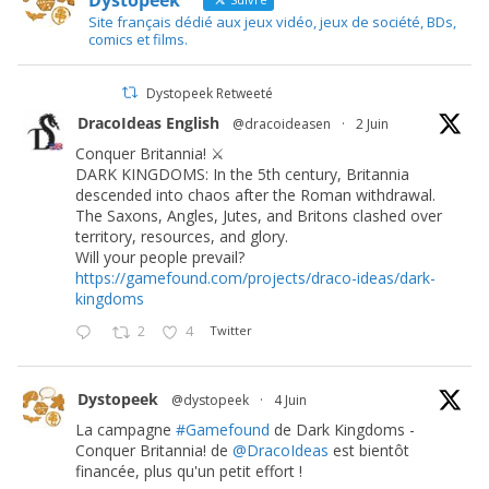
Dystopeek
Site français dédié aux jeux vidéo, jeux de société, BDs,
comics et films.
Dystopeek Retweeté
DracoIdeas English
@dracoideasen
·
2 Juin
Conquer Britannia! ⚔️
DARK KINGDOMS: In the 5th century, Britannia
descended into chaos after the Roman withdrawal.
The Saxons, Angles, Jutes, and Britons clashed over
territory, resources, and glory.
Will your people prevail?
https://gamefound.com/projects/draco-ideas/dark-
kingdoms
2
4
Twitter
Dystopeek
@dystopeek
·
4 Juin
La campagne
#Gamefound
de Dark Kingdoms -
Conquer Britannia! de
@DracoIdeas
est bientôt
financée, plus qu'un petit effort !