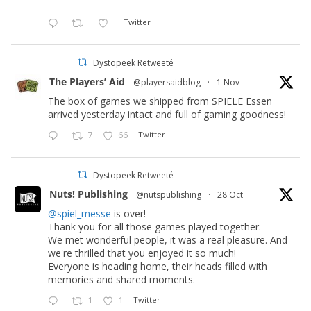
Twitter
Dystopeek Retweeté
The Players’ Aid
@playersaidblog
·
1 Nov
The box of games we shipped from SPIELE Essen
arrived yesterday intact and full of gaming goodness!
7
66
Twitter
Dystopeek Retweeté
Nuts! Publishing
@nutspublishing
·
28 Oct
@spiel_messe
is over!
Thank you for all those games played together.
We met wonderful people, it was a real pleasure. And
we're thrilled that you enjoyed it so much!
Everyone is heading home, their heads filled with
memories and shared moments.
1
1
Twitter