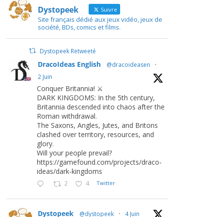
Dystopeek
Suivre
Site français dédié aux jeux vidéo, jeux de
société, BDs, comics et films.
Dystopeek Retweeté
DracoIdeas English
@dracoideasen
·
2 Juin
Conquer Britannia! ⚔️
DARK KINGDOMS: In the 5th century,
Britannia descended into chaos after the
Roman withdrawal.
The Saxons, Angles, Jutes, and Britons
clashed over territory, resources, and
glory.
Will your people prevail?
https://gamefound.com/projects/draco-
ideas/dark-kingdoms
2
4
Twitter
Dystopeek
@dystopeek
·
4 Juin