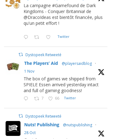
La campagne #Gamefound de Dark
Kingdoms - Conquer Britannia! de
@DracoIdeas est bientôt financée, plus
qu'un petit effort !
Twitter
Dystopeek Retweeté
The Players’ Aid
@playersaidblog
·
1 Nov
The box of games we shipped from
SPIELE Essen arrived yesterday intact
and full of gaming goodness!
7
66
Twitter
Dystopeek Retweeté
Nuts! Publishing
@nutspublishing
·
28 Oct