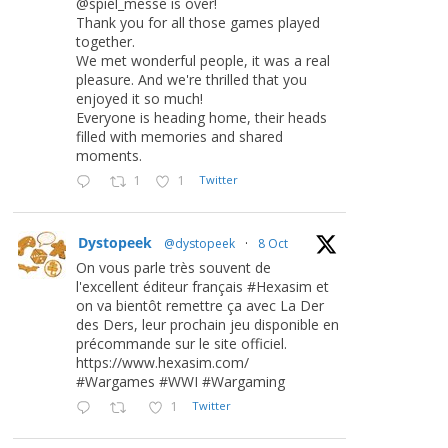
@spiel_messe is over!
Thank you for all those games played
together.
We met wonderful people, it was a real
pleasure. And we're thrilled that you
enjoyed it so much!
Everyone is heading home, their heads
filled with memories and shared
moments.
1
1
Twitter
Dystopeek
@dystopeek
·
8 Oct
On vous parle très souvent de
l'excellent éditeur français #Hexasim et
on va bientôt remettre ça avec La Der
des Ders, leur prochain jeu disponible en
précommande sur le site officiel.
https://www.hexasim.com/
#Wargames #WWI #Wargaming
1
Twitter