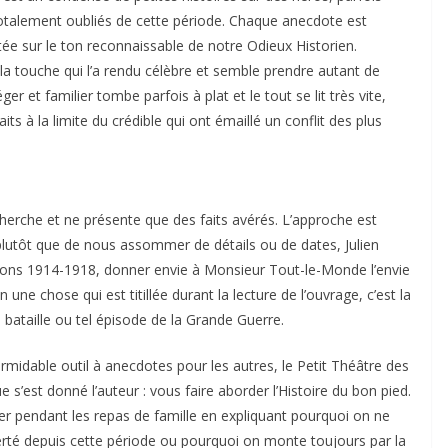
totalement oubliés de cette période. Chaque anecdote est
e sur le ton reconnaissable de notre Odieux Historien.
 la touche qui l’a rendu célèbre et semble prendre autant de
léger et familier tombe parfois à plat et le tout se lit très vite,
ts à la limite du crédible qui ont émaillé un conflit des plus
cherche et ne présente que des faits avérés. L’approche est
 : plutôt que de nous assommer de détails ou de dates, Julien
tions 1914-1918, donner envie à Monsieur Tout-le-Monde l’envie
en une chose qui est titillée durant la lecture de l’ouvrage, c’est la
le bataille ou tel épisode de la Grande Guerre.
rmidable outil à anecdotes pour les autres, le Petit Théâtre des
 s’est donné l’auteur : vous faire aborder l’Histoire du bon pied.
er pendant les repas de famille en expliquant pourquoi on ne
iberté depuis cette période ou pourquoi on monte toujours par la