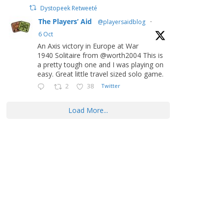
Dystopeek Retweeté
The Players’ Aid
@playersaidblog
·
6 Oct
An Axis victory in Europe at War
1940 Solitaire from @worth2004 This is
a pretty tough one and I was playing on
easy. Great little travel sized solo game.
2
38
Twitter
Load More...