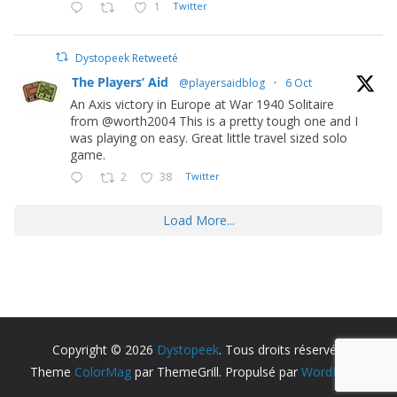
1
Twitter
Dystopeek Retweeté
The Players’ Aid
@playersaidblog
·
6 Oct
An Axis victory in Europe at War 1940 Solitaire
from @worth2004 This is a pretty tough one and I
was playing on easy. Great little travel sized solo
game.
2
38
Twitter
Load More...
Copyright © 2026
Dystopeek
. Tous droits réservés.
Theme
ColorMag
par ThemeGrill. Propulsé par
WordPress
.