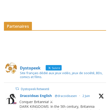
Partenaires
Dystopeek
Suivre
Site français dédié aux jeux vidéo, jeux de société, BDs,
comics et films.
Dystopeek Retweeté
DracoIdeas English
@dracoideasen
·
2 Juin
Conquer Britannia! ⚔️
DARK KINGDOMS: In the 5th century, Britannia