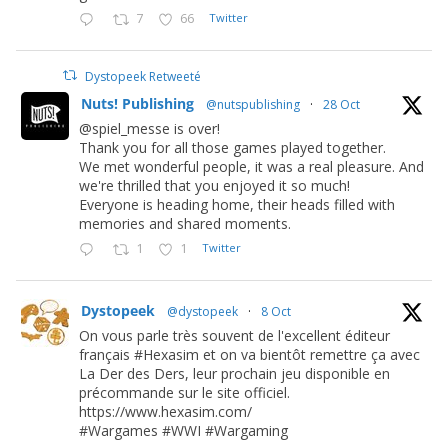
7
66
Twitter
Dystopeek Retweeté
Nuts! Publishing
@nutspublishing
·
28 Oct
@spiel_messe is over!
Thank you for all those games played together.
We met wonderful people, it was a real pleasure. And
we're thrilled that you enjoyed it so much!
Everyone is heading home, their heads filled with
memories and shared moments.
1
1
Twitter
Dystopeek
@dystopeek
·
8 Oct
On vous parle très souvent de l'excellent éditeur
français #Hexasim et on va bientôt remettre ça avec
La Der des Ders, leur prochain jeu disponible en
précommande sur le site officiel.
https://www.hexasim.com/
#Wargames #WWI #Wargaming