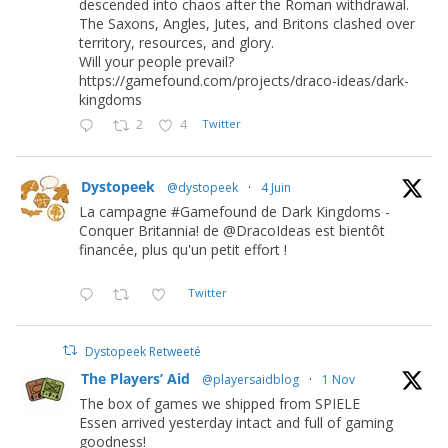
descended into chaos after the Roman withdrawal.
The Saxons, Angles, Jutes, and Britons clashed over
territory, resources, and glory.
Will your people prevail?
https://gamefound.com/projects/draco-ideas/dark-
kingdoms
2
4
Twitter
Dystopeek
@dystopeek
·
4 Juin
La campagne #Gamefound de Dark Kingdoms -
Conquer Britannia! de @DracoIdeas est bientôt
financée, plus qu'un petit effort !
Twitter
Dystopeek Retweeté
The Players’ Aid
@playersaidblog
·
1 Nov
The box of games we shipped from SPIELE
Essen arrived yesterday intact and full of gaming
goodness!