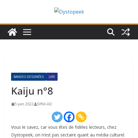
Passer
au
contenu
BANDES DESSINÉES
LIRE
Kaiju n°8
5 juin 2022
Eiffel-AD
Vous le savez, car vous êtes de fidèles lecteurs, chez
Dystopeek, on n’est pas sectaire quant au média culturel.