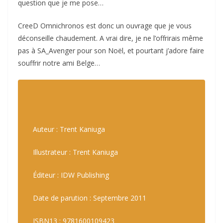
question que je me pose…
CreeD Omnichronos est donc un ouvrage que je vous
déconseille chaudement. A vrai dire, je ne l’offrirais même
pas à SA_Avenger pour son Noël, et pourtant j’adore faire
souffrir notre ami Belge…
Auteur : Trent Kaniuga
Illustrateur : Trent Kaniuga
Éditeur : IDW Publishing
Date de parution : Septembre 2011
ISBN13 : 9781600109423