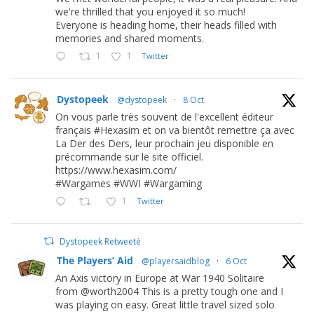
we're thrilled that you enjoyed it so much!
Everyone is heading home, their heads filled with
memories and shared moments.
1
1
Twitter
Dystopeek
@dystopeek
·
8 Oct
On vous parle très souvent de l'excellent éditeur
français #Hexasim et on va bientôt remettre ça avec
La Der des Ders, leur prochain jeu disponible en
précommande sur le site officiel.
https://www.hexasim.com/
#Wargames #WWI #Wargaming
1
Twitter
Dystopeek Retweeté
The Players’ Aid
@playersaidblog
·
6 Oct
An Axis victory in Europe at War 1940 Solitaire
from @worth2004 This is a pretty tough one and I
was playing on easy. Great little travel sized solo