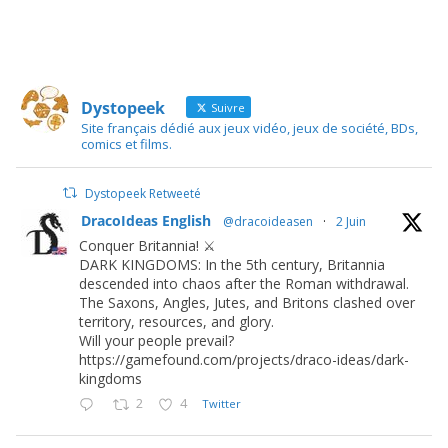
Dystopeek
Suivre
Site français dédié aux jeux vidéo, jeux de société, BDs,
comics et films.
Dystopeek Retweeté
DracoIdeas English
@dracoideasen
·
2 Juin
Conquer Britannia! ⚔️
DARK KINGDOMS: In the 5th century, Britannia
descended into chaos after the Roman withdrawal.
The Saxons, Angles, Jutes, and Britons clashed over
territory, resources, and glory.
Will your people prevail?
https://gamefound.com/projects/draco-ideas/dark-
kingdoms
2
4
Twitter