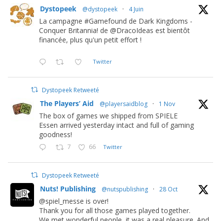
Dystopeek
@dystopeek
·
4 Juin
La campagne #Gamefound de Dark Kingdoms -
Conquer Britannia! de @DracoIdeas est bientôt
financée, plus qu'un petit effort !
Twitter
Dystopeek Retweeté
The Players’ Aid
@playersaidblog
·
1 Nov
The box of games we shipped from SPIELE
Essen arrived yesterday intact and full of gaming
goodness!
7
66
Twitter
Dystopeek Retweeté
Nuts! Publishing
@nutspublishing
·
28 Oct
@spiel_messe is over!
Thank you for all those games played together.
We met wonderful people, it was a real pleasure. And