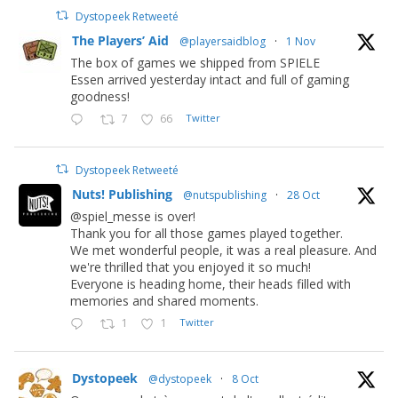
Dystopeek Retweeté
The Players’ Aid
@playersaidblog
·
1 Nov
The box of games we shipped from SPIELE
Essen arrived yesterday intact and full of gaming
goodness!
7
66
Twitter
Dystopeek Retweeté
Nuts! Publishing
@nutspublishing
·
28 Oct
@spiel_messe is over!
Thank you for all those games played together.
We met wonderful people, it was a real pleasure. And
we're thrilled that you enjoyed it so much!
Everyone is heading home, their heads filled with
memories and shared moments.
1
1
Twitter
Dystopeek
@dystopeek
·
8 Oct