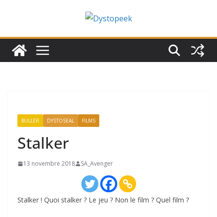
Passer
au
contenu
BULLER
DYSTOSEAL
FILMS
Stalker
13 novembre 2018
SA_Avenger
Stalker ! Quoi stalker ? Le jeu ? Non le film ? Quel film ?