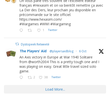
On vous parle très souvent de l'excellent éditeur
français #Hexasim et on va bientôt remettre ça avec
La Der des Ders, leur prochain jeu disponible en
précommande sur le site officiel.
https://www.hexasim.com/
#Wargames #WWI #Wargaming
1
Twitter
Dystopeek Retweeté
The Players’ Aid
@playersaidblog
·
6 Oct
An Axis victory in Europe at War 1940 Solitaire
from @worth2004 This is a pretty tough one and I
was playing on easy. Great little travel sized solo
game.
2
38
Twitter
Load More...