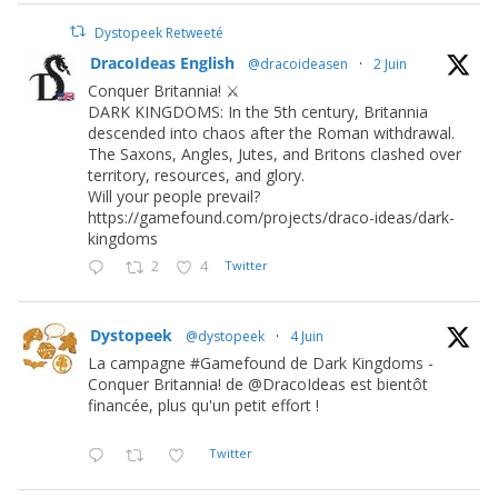
Dystopeek Retweeté
DracoIdeas English
@dracoideasen
·
2 Juin
Conquer Britannia! ⚔️
DARK KINGDOMS: In the 5th century, Britannia
descended into chaos after the Roman withdrawal.
The Saxons, Angles, Jutes, and Britons clashed over
territory, resources, and glory.
Will your people prevail?
https://gamefound.com/projects/draco-ideas/dark-
kingdoms
2
4
Twitter
Dystopeek
@dystopeek
·
4 Juin
La campagne #Gamefound de Dark Kingdoms -
Conquer Britannia! de @DracoIdeas est bientôt
financée, plus qu'un petit effort !
Twitter