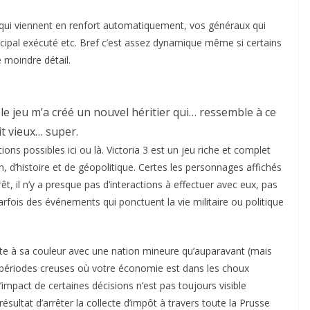
ns qui viennent en renfort automatiquement, vos généraux qui
incipal exécuté etc. Bref c’est assez dynamique même si certains
e moindre détail.
 le jeu m’a créé un nouvel héritier qui… ressemble à ce
it vieux… super.
ons possibles ici ou là. Victoria 3 est un jeu riche et complet
n, d’histoire et de géopolitique. Certes les personnages affichés
êt, il n’y a presque pas d’interactions à effectuer avec eux, pas
arfois des événements qui ponctuent la vie militaire ou politique
 carte à sa couleur avec une nation mineure qu’auparavant (mais
s périodes creuses où votre économie est dans les choux
impact de certaines décisions n’est pas toujours visible
résultat d’arrêter la collecte d’impôt à travers toute la Prusse