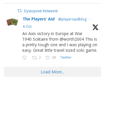
Dystopeek Retweeté
The Players’ Aid
@playersaidblog
·
6 Oct
An Axis victory in Europe at War
1940 Solitaire from @worth2004 This is
a pretty tough one and I was playing on
easy. Great little travel sized solo game.
2
38
Twitter
Load More...