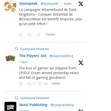
Dystopeek
@dystopeek
·
4 Juin
La campagne #Gamefound de Dark
Kingdoms - Conquer Britannia! de
@DracoIdeas est bientôt financée, plus
qu'un petit effort !
Twitter
Dystopeek Retweeté
The Players’ Aid
@playersaidblog
·
1 Nov
The box of games we shipped from
SPIELE Essen arrived yesterday intact
and full of gaming goodness!
7
66
Twitter
Dystopeek Retweeté
Nuts! Publishing
@nutspublishing
·