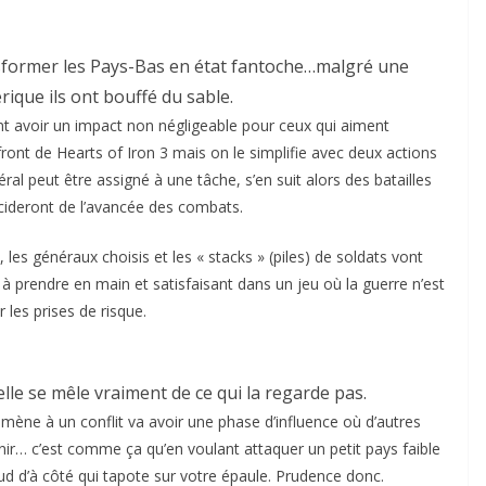
sformer les Pays-Bas en état fantoche…malgré une
ique ils ont bouffé du sable.
ont avoir un impact non négligeable pour ceux qui aiment
ont de Hearts of Iron 3 mais on le simplifie avec deux actions
éral peut être assigné à une tâche, s’en suit alors des batailles
écideront de l’avancée des combats.
e, les généraux choisis et les « stacks » (piles) de soldats vont
à prendre en main et satisfaisant dans un jeu où la guerre n’est
r les prises de risque.
elle se mêle vraiment de ce qui la regarde pas.
 mène à un conflit va avoir une phase d’influence où d’autres
nir… c’est comme ça qu’en voulant attaquer un petit pays faible
aud d’à côté qui tapote sur votre épaule. Prudence donc.