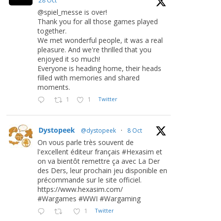
28 Oct
@spiel_messe is over!
Thank you for all those games played
together.
We met wonderful people, it was a real
pleasure. And we're thrilled that you
enjoyed it so much!
Everyone is heading home, their heads
filled with memories and shared
moments.
1
1
Twitter
Dystopeek
@dystopeek
·
8 Oct
On vous parle très souvent de
l'excellent éditeur français #Hexasim et
on va bientôt remettre ça avec La Der
des Ders, leur prochain jeu disponible en
précommande sur le site officiel.
https://www.hexasim.com/
#Wargames #WWI #Wargaming
1
Twitter