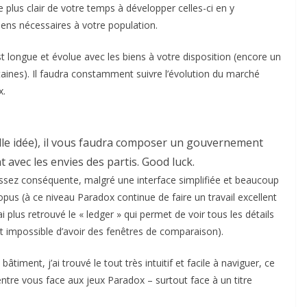
plus clair de votre temps à développer celles-ci en y
iens nécessaires à votre population.
st longue et évolue avec les biens à votre disposition (encore un
ntaines). Il faudra constamment suivre l’évolution du marché
x.
uelle idée), il vous faudra composer un gouvernement
 avec les envies des partis. Good luck.
 assez conséquente, malgré une interface simplifiée et beaucoup
pus (à ce niveau Paradox continue de faire un travail excellent
i plus retrouvé le « ledger » qui permet de voir tous les détails
est impossible d’avoir des fenêtres de comparaison).
âtiment, j’ai trouvé le tout très intuitif et facile à naviguer, ce
’entre vous face aux jeux Paradox – surtout face à un titre