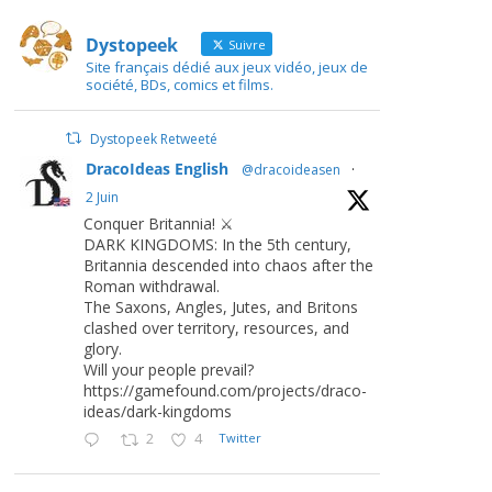
Dystopeek
Suivre
Site français dédié aux jeux vidéo, jeux de
société, BDs, comics et films.
Dystopeek Retweeté
DracoIdeas English
@dracoideasen
·
2 Juin
Conquer Britannia! ⚔️
DARK KINGDOMS: In the 5th century,
Britannia descended into chaos after the
Roman withdrawal.
The Saxons, Angles, Jutes, and Britons
clashed over territory, resources, and
glory.
Will your people prevail?
https://gamefound.com/projects/draco-
ideas/dark-kingdoms
2
4
Twitter