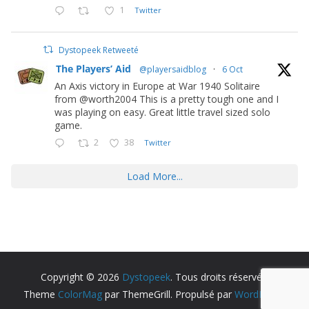
1
Twitter
Dystopeek Retweeté
The Players’ Aid
@playersaidblog
·
6 Oct
An Axis victory in Europe at War 1940 Solitaire
from @worth2004 This is a pretty tough one and I
was playing on easy. Great little travel sized solo
game.
2
38
Twitter
Load More...
Copyright © 2026
Dystopeek
. Tous droits réservés.
Theme
ColorMag
par ThemeGrill. Propulsé par
WordPress
.