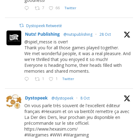
goodness!
7
66
Twitter
Dystopeek Retweeté
Nuts! Publishing
@nutspublishing
·
28 Oct
@spiel_messe is over!
Thank you for all those games played together.
We met wonderful people, it was a real pleasure. And
we're thrilled that you enjoyed it so much!
Everyone is heading home, their heads filled with
memories and shared moments.
1
1
Twitter
Dystopeek
@dystopeek
·
8 Oct
On vous parle très souvent de l'excellent éditeur
français #Hexasim et on va bientôt remettre ça avec
La Der des Ders, leur prochain jeu disponible en
précommande sur le site officiel.
https://www.hexasim.com/
#Wargames #WWI #Wargaming