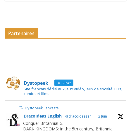
Partenaires
Dystopeek
Suivre
Site français dédié aux jeux vidéo, jeux de société, BDs,
comics et films.
Dystopeek Retweeté
DracoIdeas English
@dracoideasen
·
2 Juin
Conquer Britannia! ⚔️
DARK KINGDOMS: In the 5th century, Britannia