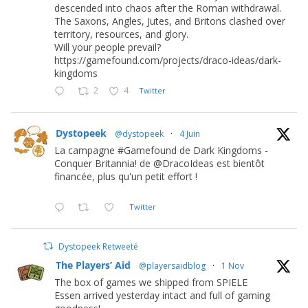
descended into chaos after the Roman withdrawal.
The Saxons, Angles, Jutes, and Britons clashed over
territory, resources, and glory.
Will your people prevail?
https://gamefound.com/projects/draco-ideas/dark-
kingdoms
2
4
Twitter
Dystopeek
@dystopeek
·
4 Juin
La campagne #Gamefound de Dark Kingdoms -
Conquer Britannia! de @DracoIdeas est bientôt
financée, plus qu'un petit effort !
Twitter
Dystopeek Retweeté
The Players’ Aid
@playersaidblog
·
1 Nov
The box of games we shipped from SPIELE
Essen arrived yesterday intact and full of gaming