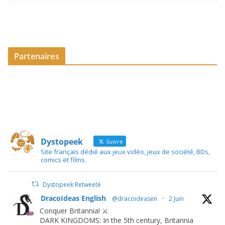
Partenaires
Dystopeek
Suivre
Site français dédié aux jeux vidéo, jeux de société, BDs,
comics et films.
Dystopeek Retweeté
DracoIdeas English
@dracoideasen
·
2 Juin
Conquer Britannia! ⚔️
DARK KINGDOMS: In the 5th century, Britannia