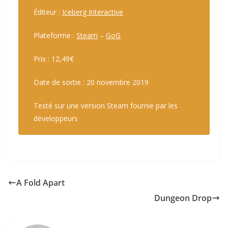
Éditeur :
Iceberg Interactive
Plateforme :
Steam
–
GoG
Prix : 12,49€
Date de sortie : 20 novembre 2019
Testé sur une version Steam fournie par les
développeurs
A Fold Apart
Dungeon Drop