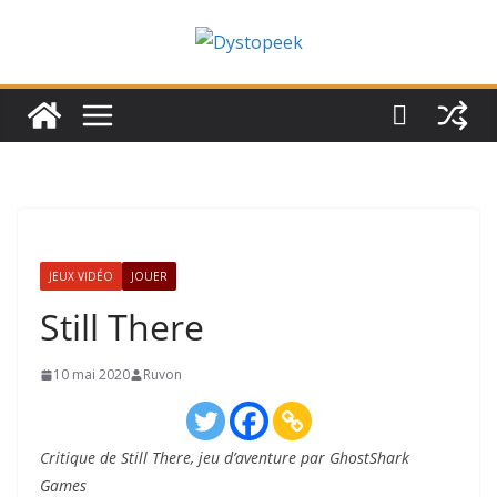
Passer
au
contenu
JEUX VIDÉO
JOUER
Still There
10 mai 2020
Ruvon
Critique de Still There, jeu d’aventure par GhostShark
Games