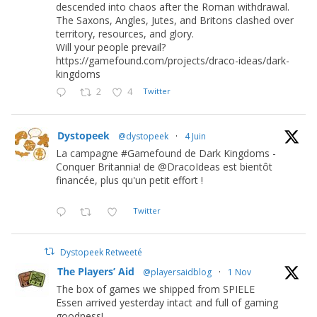
descended into chaos after the Roman withdrawal.
The Saxons, Angles, Jutes, and Britons clashed over
territory, resources, and glory.
Will your people prevail?
https://gamefound.com/projects/draco-ideas/dark-
kingdoms
2
4
Twitter
Dystopeek
@dystopeek
·
4 Juin
La campagne #Gamefound de Dark Kingdoms -
Conquer Britannia! de @DracoIdeas est bientôt
financée, plus qu'un petit effort !
Twitter
Dystopeek Retweeté
The Players’ Aid
@playersaidblog
·
1 Nov
The box of games we shipped from SPIELE
Essen arrived yesterday intact and full of gaming
goodness!