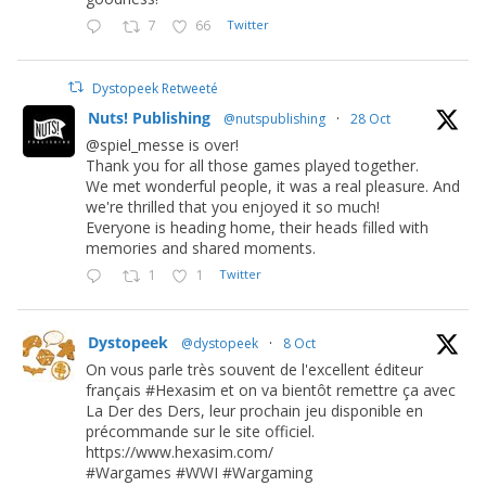
7
66
Twitter
Dystopeek Retweeté
Nuts! Publishing
@nutspublishing
·
28 Oct
@spiel_messe is over!
Thank you for all those games played together.
We met wonderful people, it was a real pleasure. And
we're thrilled that you enjoyed it so much!
Everyone is heading home, their heads filled with
memories and shared moments.
1
1
Twitter
Dystopeek
@dystopeek
·
8 Oct
On vous parle très souvent de l'excellent éditeur
français #Hexasim et on va bientôt remettre ça avec
La Der des Ders, leur prochain jeu disponible en
précommande sur le site officiel.
https://www.hexasim.com/
#Wargames #WWI #Wargaming