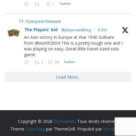
1
Twitter
Dystopeek Retweeté
The Players’ Aid
@playersaidblog
·
6 Oct
An Axis victory in Europe at War 1940 Solitaire
from @worth2004 This is a pretty tough one and I
was playing on easy. Great little travel sized solo
game.
2
38
Twitter
Load More...
Copyright © 2026
Dystopeek
. Tous droits réservés.
Theme
ColorMag
par ThemeGrill. Propulsé par
WordPress
.