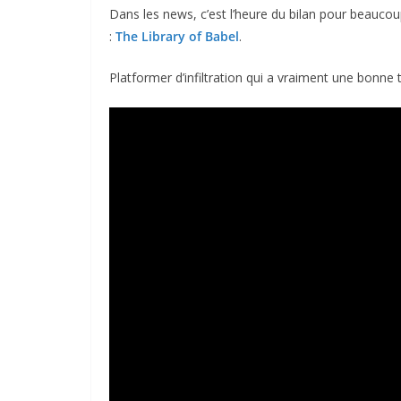
Dans les news, c’est l’heure du bilan pour beaucou
:
The Library of Babel
.
Platformer d’infiltration qui a vraiment une bonne 