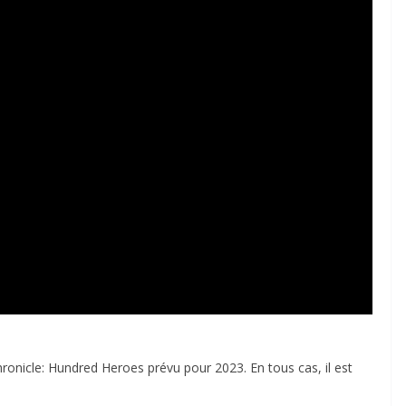
hronicle: Hundred Heroes prévu pour 2023. En tous cas, il est