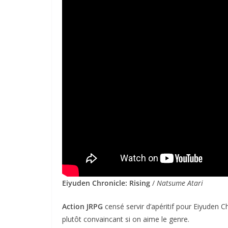
Eiyuden Chronicle: Rising
/
Natsume Atari
Action JRPG
censé servir d’apéritif pour Eiyuden C
plutôt convaincant si on aime le genre.