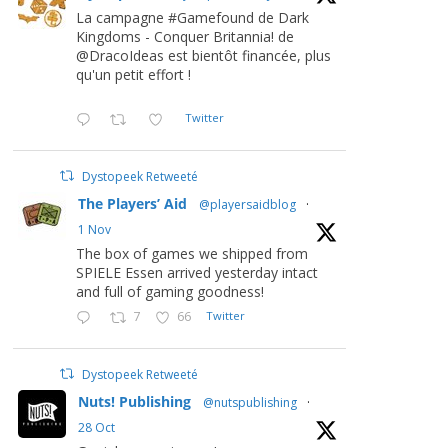
La campagne #Gamefound de Dark
Kingdoms - Conquer Britannia! de
@DracoIdeas est bientôt financée, plus
qu'un petit effort !
Twitter
Dystopeek Retweeté
The Players’ Aid
@playersaidblog
·
1 Nov
The box of games we shipped from
SPIELE Essen arrived yesterday intact
and full of gaming goodness!
7
66
Twitter
Dystopeek Retweeté
Nuts! Publishing
@nutspublishing
·
28 Oct