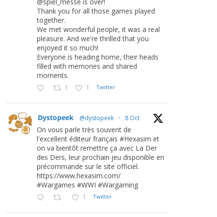
@spiel_messe is over!
Thank you for all those games played
together.
We met wonderful people, it was a real
pleasure. And we're thrilled that you
enjoyed it so much!
Everyone is heading home, their heads
filled with memories and shared
moments.
1
1
Twitter
Dystopeek
@dystopeek
·
8 Oct
On vous parle très souvent de
l'excellent éditeur français #Hexasim et
on va bientôt remettre ça avec La Der
des Ders, leur prochain jeu disponible en
précommande sur le site officiel.
https://www.hexasim.com/
#Wargames #WWI #Wargaming
1
Twitter