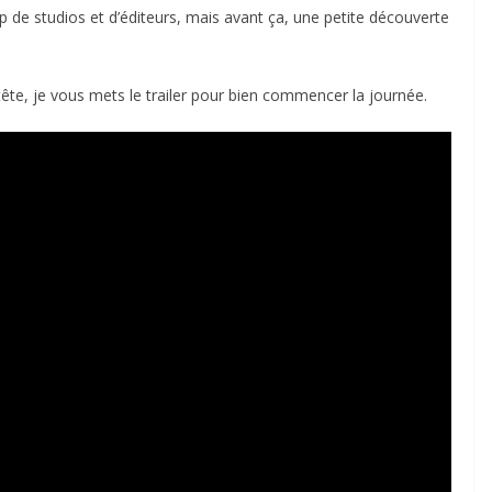
p de studios et d’éditeurs, mais avant ça, une petite découverte
tête, je vous mets le trailer pour bien commencer la journée.