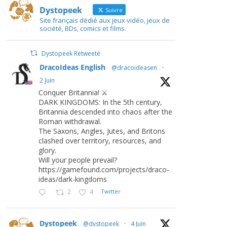
Dystopeek
Suivre
Site français dédié aux jeux vidéo, jeux de
société, BDs, comics et films.
Dystopeek Retweeté
DracoIdeas English
@dracoideasen
·
2 Juin
Conquer Britannia! ⚔️
DARK KINGDOMS: In the 5th century,
Britannia descended into chaos after the
Roman withdrawal.
The Saxons, Angles, Jutes, and Britons
clashed over territory, resources, and
glory.
Will your people prevail?
https://gamefound.com/projects/draco-
ideas/dark-kingdoms
2
4
Twitter
Dystopeek
@dystopeek
·
4 Juin