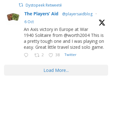
Dystopeek Retweeté
The Players’ Aid
@playersaidblog
·
6 Oct
An Axis victory in Europe at War
1940 Solitaire from @worth2004 This is
a pretty tough one and I was playing on
easy. Great little travel sized solo game.
2
38
Twitter
Load More...