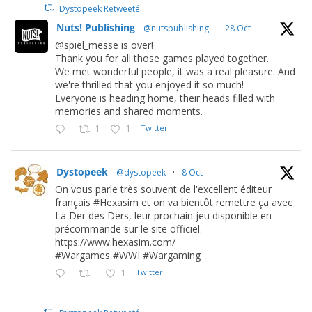
Dystopeek Retweeté
Nuts! Publishing
@nutspublishing
·
28 Oct
@spiel_messe is over!
Thank you for all those games played together.
We met wonderful people, it was a real pleasure. And
we're thrilled that you enjoyed it so much!
Everyone is heading home, their heads filled with
memories and shared moments.
1
1
Twitter
Dystopeek
@dystopeek
·
8 Oct
On vous parle très souvent de l'excellent éditeur
français #Hexasim et on va bientôt remettre ça avec
La Der des Ders, leur prochain jeu disponible en
précommande sur le site officiel.
https://www.hexasim.com/
#Wargames #WWI #Wargaming
1
Twitter