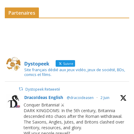
Partenaires
Dystopeek
Suivre
Site français dédié aux jeux vidéo, jeux de société, BDs,
comics et films.
Dystopeek Retweeté
DracoIdeas English
@dracoideasen
·
2 Juin
Conquer Britannia! ⚔️
DARK KINGDOMS: In the 5th century, Britannia
descended into chaos after the Roman withdrawal.
The Saxons, Angles, Jutes, and Britons clashed over
territory, resources, and glory.
Will your people prevail?