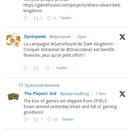
https://gamefound.com/projects/draco-ideas/dark-
kingdoms
2
4
Twitter
Dystopeek
@dystopeek
·
4 Juin
La campagne #Gamefound de Dark Kingdoms -
Conquer Britannia! de @DracoIdeas est bientôt
financée, plus qu'un petit effort !
Twitter
Dystopeek Retweeté
The Players’ Aid
@playersaidblog
·
1 Nov
The box of games we shipped from SPIELE
Essen arrived yesterday intact and full of gaming
goodness!
7
66
Twitter