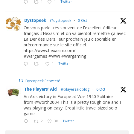
1
1
Twitter
Dystopeek
@dystopeek
·
8 Oct
On vous parle très souvent de l'excellent éditeur
français #Hexasim et on va bientôt remettre ça avec
La Der des Ders, leur prochain jeu disponible en
précommande sur le site officiel.
https://www.hexasim.com/
#Wargames #WWI #Wargaming
1
Twitter
Dystopeek Retweeté
The Players’ Aid
@playersaidblog
·
6 Oct
An Axis victory in Europe at War 1940 Solitaire
from @worth2004 This is a pretty tough one and I
was playing on easy. Great little travel sized solo
game.
2
38
Twitter