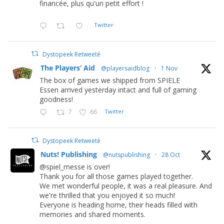
financée, plus qu'un petit effort !
Twitter
Dystopeek Retweeté
The Players’ Aid
@playersaidblog
·
1 Nov
The box of games we shipped from SPIELE
Essen arrived yesterday intact and full of gaming
goodness!
7
66
Twitter
Dystopeek Retweeté
Nuts! Publishing
@nutspublishing
·
28 Oct
@spiel_messe is over!
Thank you for all those games played together.
We met wonderful people, it was a real pleasure. And
we're thrilled that you enjoyed it so much!
Everyone is heading home, their heads filled with
memories and shared moments.