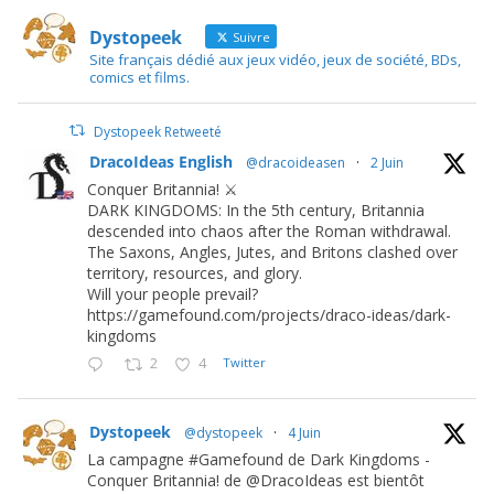
Dystopeek
Suivre
Site français dédié aux jeux vidéo, jeux de société, BDs,
comics et films.
Dystopeek Retweeté
DracoIdeas English
@dracoideasen
·
2 Juin
Conquer Britannia! ⚔️
DARK KINGDOMS: In the 5th century, Britannia
descended into chaos after the Roman withdrawal.
The Saxons, Angles, Jutes, and Britons clashed over
territory, resources, and glory.
Will your people prevail?
https://gamefound.com/projects/draco-ideas/dark-
kingdoms
2
4
Twitter
Dystopeek
@dystopeek
·
4 Juin
La campagne #Gamefound de Dark Kingdoms -
Conquer Britannia! de @DracoIdeas est bientôt