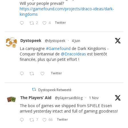
Will your people prevail?
https://gamefound.com/projects/draco-ideas/dark-
kingdoms
2
4
Twitter
Dystopeek
@dystopeek
·
4 Juin
La campagne
#Gamefound
de Dark Kingdoms -
Conquer Britannia! de
@DracoIdeas
est bientôt
financée, plus qu'un petit effort !
Twitter
Dystopeek Retweeté
The Players’ Aid
@playersaidblog
·
1 Nov
The box of games we shipped from SPIELE Essen
arrived yesterday intact and full of gaming goodness!
7
66
Twitter