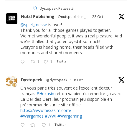
Dystopeek Retweeté
Nuts! Publishing
@nutspublishing
·
28 Oct
@spiel_messe
is over!
Thank you for all those games played together.
We met wonderful people, it was a real pleasure. And
we're thrilled that you enjoyed it so much!
Everyone is heading home, their heads filled with
memories and shared moments.
1
1
Twitter
Dystopeek
@dystopeek
·
8 Oct
On vous parle très souvent de l'excellent éditeur
français
#Hexasim
et on va bientôt remettre ça avec
La Der des Ders, leur prochain jeu disponible en
précommande sur le site officiel.
https://www.hexasim.com/
#Wargames
#WWI
#Wargaming
1
Twitter