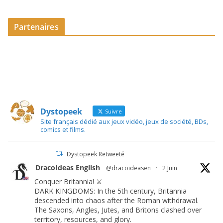
Partenaires
Dystopeek
Suivre
Site français dédié aux jeux vidéo, jeux de société, BDs,
comics et films.
Dystopeek Retweeté
DracoIdeas English
@dracoideasen
·
2 Juin
Conquer Britannia! ⚔️
DARK KINGDOMS: In the 5th century, Britannia
descended into chaos after the Roman withdrawal.
The Saxons, Angles, Jutes, and Britons clashed over
territory, resources, and glory.