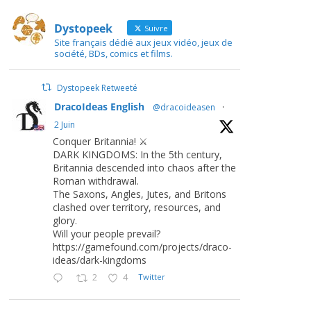
Dystopeek
Suivre
Site français dédié aux jeux vidéo, jeux de
société, BDs, comics et films.
Dystopeek Retweeté
DracoIdeas English
@dracoideasen
·
2 Juin
Conquer Britannia! ⚔️
DARK KINGDOMS: In the 5th century,
Britannia descended into chaos after the
Roman withdrawal.
The Saxons, Angles, Jutes, and Britons
clashed over territory, resources, and
glory.
Will your people prevail?
https://gamefound.com/projects/draco-
ideas/dark-kingdoms
2
4
Twitter