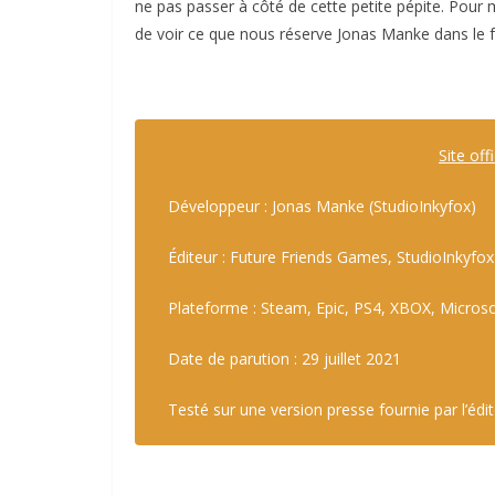
ne pas passer à côté de cette petite pépite. Pour 
de voir ce que nous réserve Jonas Manke dans le f
Site offi
Développeur : Jonas Manke (StudioInkyfox)
Éditeur : Future Friends Games, StudioInkyfox
Plateforme : Steam, Epic, PS4, XBOX, Micros
Date de parution : 29 juillet 2021
Testé sur une version presse fournie par l’édi