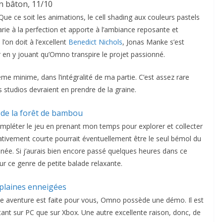
n bâton, 11/10
Que ce soit les animations, le cell shading aux couleurs pastels
ie à la perfection et apporte à l’ambiance reposante et
’on doit à l’excellent
Benedict Nichols
, Jonas Manke s’est
ir en y jouant qu’Omno transpire le projet passionné.
ême minime, dans l’intégralité de ma partie. C’est assez rare
s studios devraient en prendre de la graine.
compléter le jeu en prenant mon temps pour explorer et collecter
lativement courte pourrait éventuellement être le seul bémol du
ée. Si j’aurais bien encore passé quelques heures dans ce
ur ce genre de petite balade relaxante.
tte aventure est faite pour vous, Omno possède une démo. Il est
tant sur PC que sur Xbox. Une autre excellente raison, donc, de