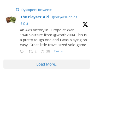
Dystopeek Retweeté
The Players’ Aid
@playersaidblog
·
6 Oct
An Axis victory in Europe at War
1940 Solitaire from @worth2004 This is
a pretty tough one and I was playing on
easy. Great little travel sized solo game.
2
38
Twitter
Load More...