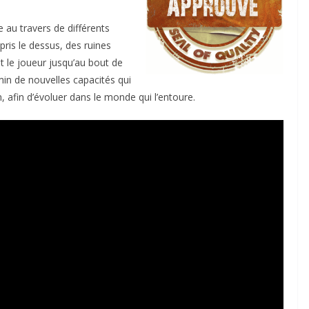
u travers de différents
ris le dessus, des ruines
t le joueur jusqu’au bout de
min de nouvelles capacités qui
, afin d’évoluer dans le monde qui l’entoure.