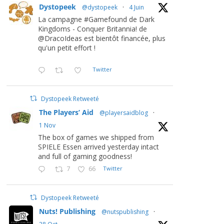
Dystopeek
@dystopeek
·
4 Juin
La campagne #Gamefound de Dark
Kingdoms - Conquer Britannia! de
@DracoIdeas est bientôt financée, plus
qu'un petit effort !
Twitter
Dystopeek Retweeté
The Players’ Aid
@playersaidblog
·
1 Nov
The box of games we shipped from
SPIELE Essen arrived yesterday intact
and full of gaming goodness!
7
66
Twitter
Dystopeek Retweeté
Nuts! Publishing
@nutspublishing
·