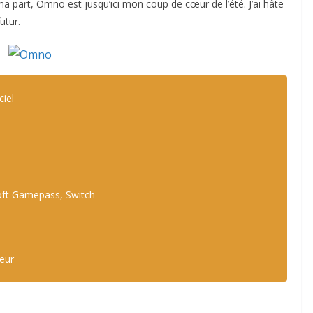
ma part, Omno est jusqu’ici mon coup de cœur de l’été. J’ai hâte
utur.
ciel
oft Gamepass, Switch
teur