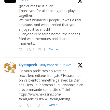
28 Oct
@spiel_messe is over!
Thank you for all those games played
together.
We met wonderful people, it was a real
pleasure. And we're thrilled that you
enjoyed it so much!
Everyone is heading home, their heads
filled with memories and shared
moments.
1
1
Twitter
Dystopeek
@dystopeek
·
8 Oct
On vous parle très souvent de
l'excellent éditeur français #Hexasim et
on va bientôt remettre ça avec La Der
des Ders, leur prochain jeu disponible en
précommande sur le site officiel.
https://www.hexasim.com/
#Wargames #WWI #Wargaming
1
Twitter