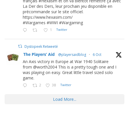
français #Hexasim et on va bientôt remettre ça avec
La Der des Ders, leur prochain jeu disponible en
précommande sur le site officiel.
https://www.hexasim.com/
#Wargames #WWI #Wargaming
1
Twitter
Dystopeek Retweeté
The Players’ Aid
@playersaidblog
·
6 Oct
An Axis victory in Europe at War 1940 Solitaire
from @worth2004 This is a pretty tough one and I
was playing on easy. Great little travel sized solo
game.
2
38
Twitter
Load More...