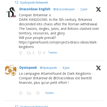
Dystopeek Retweeté
DracoIdeas English
@dracoideasen
·
2 Juin
Conquer Britannia! ⚔️
DARK KINGDOMS: In the 5th century, Britannia
descended into chaos after the Roman withdrawal.
The Saxons, Angles, Jutes, and Britons clashed over
territory, resources, and glory.
Will your people prevail?
https://gamefound.com/projects/draco-ideas/dark-
kingdoms
2
4
Twitter
Dystopeek
@dystopeek
·
4 Juin
La campagne #Gamefound de Dark Kingdoms -
Conquer Britannia! de @DracoIdeas est bientôt
financée, plus qu'un petit effort !
Twitter
Dystopeek Retweeté