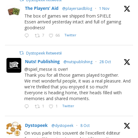
The Players’ Aid
@playersaidblog
·
1 Nov
The box of games we shipped from SPIELE
Essen arrived yesterday intact and full of gaming
goodness!
7
66
Twitter
Dystopeek Retweeté
Nuts! Publishing
@nutspublishing
·
28 Oct
@spiel_messe is over!
Thank you for all those games played together.
We met wonderful people, it was a real pleasure. And
we're thrilled that you enjoyed it so much!
Everyone is heading home, their heads filled with
memories and shared moments.
1
1
Twitter
Dystopeek
@dystopeek
·
8 Oct
On vous parle très souvent de l'excellent éditeur