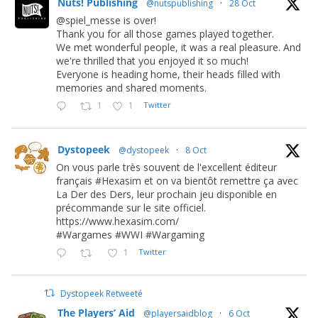
Nuts! Publishing
@nutspublishing
·
28 Oct
@spiel_messe is over!
Thank you for all those games played together.
We met wonderful people, it was a real pleasure. And
we're thrilled that you enjoyed it so much!
Everyone is heading home, their heads filled with
memories and shared moments.
1
1
Twitter
Dystopeek
@dystopeek
·
8 Oct
On vous parle très souvent de l'excellent éditeur
français #Hexasim et on va bientôt remettre ça avec
La Der des Ders, leur prochain jeu disponible en
précommande sur le site officiel.
https://www.hexasim.com/
#Wargames #WWI #Wargaming
1
Twitter
Dystopeek Retweeté
The Players’ Aid
@playersaidblog
·
6 Oct