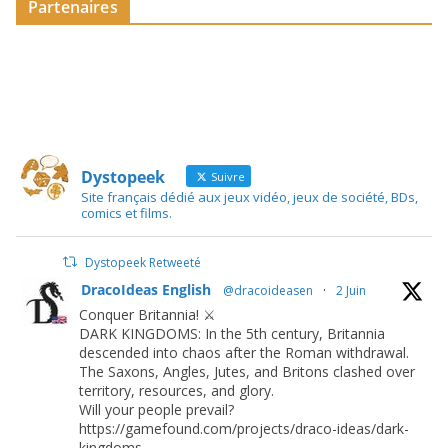
Partenaires
Dystopeek
Suivre
Site français dédié aux jeux vidéo, jeux de société, BDs,
comics et films.
Dystopeek Retweeté
DracoIdeas English
@dracoideasen
·
2 Juin
Conquer Britannia! ⚔️
DARK KINGDOMS: In the 5th century, Britannia
descended into chaos after the Roman withdrawal.
The Saxons, Angles, Jutes, and Britons clashed over
territory, resources, and glory.
Will your people prevail?
https://gamefound.com/projects/draco-ideas/dark-
kingdoms