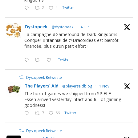
2
4
Twitter
Dystopeek
@dystopeek
·
4 Juin
La campagne #Gamefound de Dark Kingdoms -
Conquer Britannia! de @DracoIdeas est bientôt
financée, plus qu'un petit effort !
Twitter
Dystopeek Retweeté
The Players’ Aid
@playersaidblog
·
1 Nov
The box of games we shipped from SPIELE
Essen arrived yesterday intact and full of gaming
goodness!
7
66
Twitter
Dystopeek Retweeté