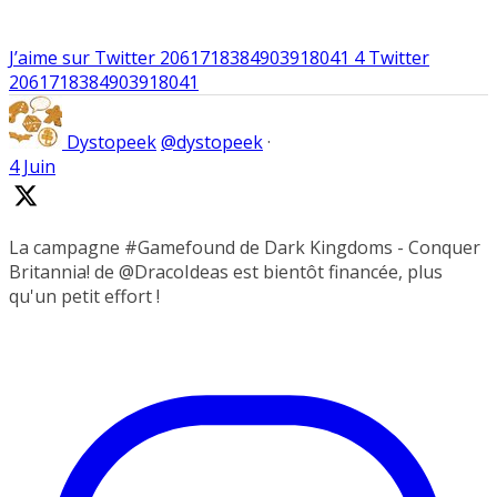
J’aime sur Twitter 2061718384903918041
4
Twitter
2061718384903918041
Dystopeek
@dystopeek
·
4 Juin
La campagne #Gamefound de Dark Kingdoms - Conquer
Britannia! de @DracoIdeas est bientôt financée, plus
qu'un petit effort !