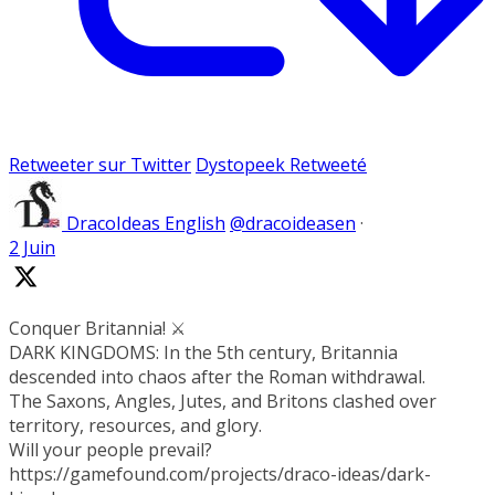
Retweeter sur Twitter
Dystopeek Retweeté
DracoIdeas English
@dracoideasen
·
2 Juin
Conquer Britannia! ⚔️
DARK KINGDOMS: In the 5th century, Britannia
descended into chaos after the Roman withdrawal.
The Saxons, Angles, Jutes, and Britons clashed over
territory, resources, and glory.
Will your people prevail?
https://gamefound.com/projects/draco-ideas/dark-