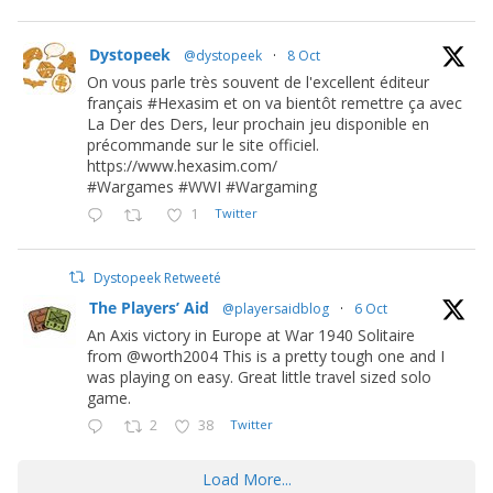
Dystopeek
@dystopeek
·
8 Oct
On vous parle très souvent de l'excellent éditeur
français #Hexasim et on va bientôt remettre ça avec
La Der des Ders, leur prochain jeu disponible en
précommande sur le site officiel.
https://www.hexasim.com/
#Wargames #WWI #Wargaming
1
Twitter
Dystopeek Retweeté
The Players’ Aid
@playersaidblog
·
6 Oct
An Axis victory in Europe at War 1940 Solitaire
from @worth2004 This is a pretty tough one and I
was playing on easy. Great little travel sized solo
game.
2
38
Twitter
Load More...