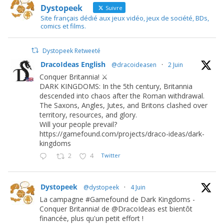
Dystopeek
Suivre
Site français dédié aux jeux vidéo, jeux de société, BDs,
comics et films.
Dystopeek Retweeté
DracoIdeas English
@dracoideasen
·
2 Juin
Conquer Britannia! ⚔️
DARK KINGDOMS: In the 5th century, Britannia
descended into chaos after the Roman withdrawal.
The Saxons, Angles, Jutes, and Britons clashed over
territory, resources, and glory.
Will your people prevail?
https://gamefound.com/projects/draco-ideas/dark-
kingdoms
2
4
Twitter
Dystopeek
@dystopeek
·
4 Juin
La campagne #Gamefound de Dark Kingdoms -
Conquer Britannia! de @DracoIdeas est bientôt
financée, plus qu'un petit effort !