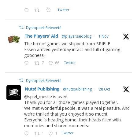
Twitter
Dystopeek Retweeté
The Players’ Aid
@playersaidblog
·
1 Nov
The box of games we shipped from SPIELE
Essen arrived yesterday intact and full of gaming
goodness!
7
66
Twitter
Dystopeek Retweeté
Nuts! Publishing
@nutspublishing
·
28 Oct
@spiel_messe is over!
Thank you for all those games played together.
We met wonderful people, it was a real pleasure. And
we're thrilled that you enjoyed it so much!
Everyone is heading home, their heads filled with
memories and shared moments.
1
1
Twitter