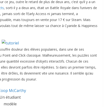
ur ce jeu, outre le retard de plus de deux ans, c’est qu’il y a un
cts
, sorti il y a deux ans, était un Battle Royale dans l’univers de
 jamais sorti de l’Early Access ni jamais terminé, a
ouable, mais toujours en vente pour 17 € sur Steam. Mais
 voulais tout de même laisser sa chance à Cyanide & Happiness
t souffre douleur des élèves populaires, dans une de ses
du Point-and-Click classique. Malheureusement, les puzzles sont
une quantité excessive d’objets interactifs. Chacun de ces
t elles devront parfois être répétées. Si dans un premier temps,
être drôles, ils deviennent vite une nuisance. Il semble qu’au
 la progression du joueur.
Un étudiant
modèle