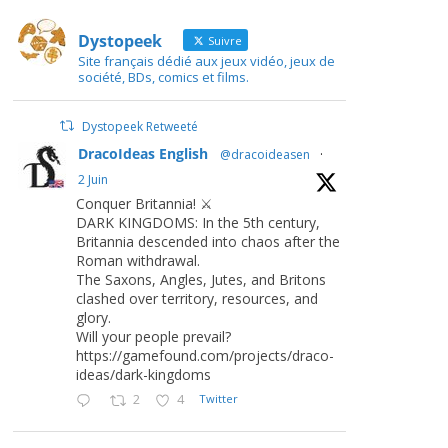
Dystopeek
Suivre
Site français dédié aux jeux vidéo, jeux de
société, BDs, comics et films.
Dystopeek Retweeté
DracoIdeas English
@dracoideasen
·
2 Juin
Conquer Britannia! ⚔️
DARK KINGDOMS: In the 5th century,
Britannia descended into chaos after the
Roman withdrawal.
The Saxons, Angles, Jutes, and Britons
clashed over territory, resources, and
glory.
Will your people prevail?
https://gamefound.com/projects/draco-
ideas/dark-kingdoms
2
4
Twitter