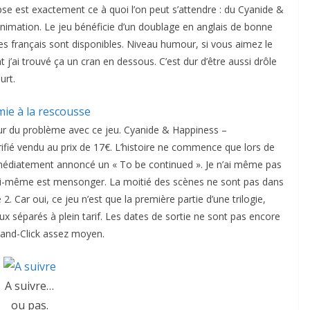
e est exactement ce à quoi l’on peut s’attendre : du Cyanide &
imation. Le jeu bénéficie d’un doublage en anglais de bonne
es français sont disponibles. Niveau humour, si vous aimez le
’ai trouvé ça un cran en dessous. C’est dur d’être aussi drôle
urt.
ur du problème avec ce jeu. Cyanide & Happiness –
rifié vendu au prix de 17€. L’histoire ne commence que lors de
médiatement annoncé un « To be continued ». Je n’ai même pas
lui-même est mensonger. La moitié des scènes ne sont pas dans
 2. Car oui, ce jeu n’est que la première partie d’une trilogie,
x séparés à plein tarif. Les dates de sortie ne sont pas encore
-and-Click assez moyen.
A suivre…
ou pas.