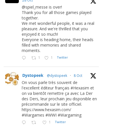
28 Oct
@spiel_messe is over!
Thank you for all those games played
together.
We met wonderful people, it was a real
pleasure. And we're thrilled that you
enjoyed it so much!
Everyone is heading home, their heads
filled with memories and shared
moments.
1
1
Twitter
Dystopeek
@dystopeek
·
8 Oct
On vous parle très souvent de
l'excellent éditeur français #Hexasim et
on va bientôt remettre ça avec La Der
des Ders, leur prochain jeu disponible en
précommande sur le site officiel.
https://www.hexasim.com/
#Wargames #WWI #Wargaming
1
Twitter