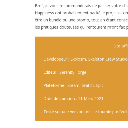
Bref, je vous recommanderais de passer votre chemi
Happiness ont probablement backé le projet et ont 
être un bundle ou une promo, tout en étant consci
les pratiques douteuses qui l’entourent m’ont fait 
Site offi
Développeur : Explosm, Skeleton Crew Studio
Éditeur : Serenity Forge
Plateforme : Steam, Switch, Epic
Date de parution : 11 Mars 2021
Testé sur une version presse fournie par l’édi