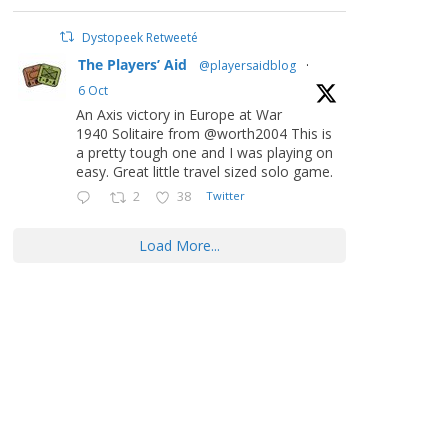
Dystopeek Retweeté
The Players’ Aid
@playersaidblog
·
6 Oct
An Axis victory in Europe at War
1940 Solitaire from @worth2004 This is
a pretty tough one and I was playing on
easy. Great little travel sized solo game.
2
38
Twitter
Load More...