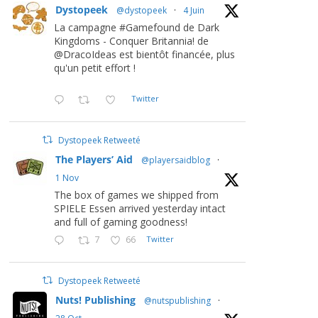
Dystopeek
@dystopeek
·
4 Juin
La campagne #Gamefound de Dark
Kingdoms - Conquer Britannia! de
@DracoIdeas est bientôt financée, plus
qu'un petit effort !
Twitter
Dystopeek Retweeté
The Players’ Aid
@playersaidblog
·
1 Nov
The box of games we shipped from
SPIELE Essen arrived yesterday intact
and full of gaming goodness!
7
66
Twitter
Dystopeek Retweeté
Nuts! Publishing
@nutspublishing
·