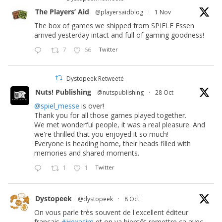
The Players’ Aid
@playersaidblog
·
1 Nov
The box of games we shipped from SPIELE Essen
arrived yesterday intact and full of gaming goodness!
7
66
Twitter
Dystopeek Retweeté
Nuts! Publishing
@nutspublishing
·
28 Oct
@spiel_messe
is over!
Thank you for all those games played together.
We met wonderful people, it was a real pleasure. And
we're thrilled that you enjoyed it so much!
Everyone is heading home, their heads filled with
memories and shared moments.
1
1
Twitter
Dystopeek
@dystopeek
·
8 Oct
On vous parle très souvent de l'excellent éditeur
français
#Hexasim
et on va bientôt remettre ça avec