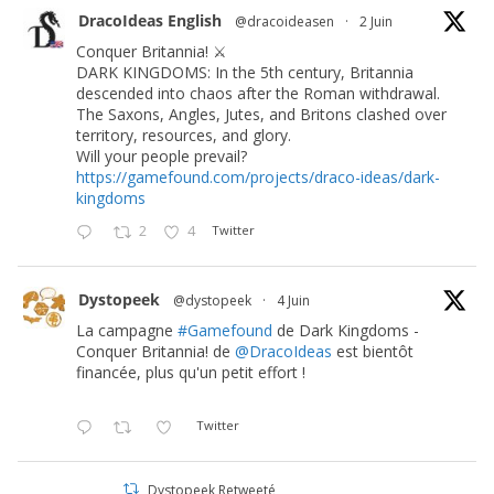
DracoIdeas English
@dracoideasen
·
2 Juin
Conquer Britannia! ⚔️
DARK KINGDOMS: In the 5th century, Britannia
descended into chaos after the Roman withdrawal.
The Saxons, Angles, Jutes, and Britons clashed over
territory, resources, and glory.
Will your people prevail?
https://gamefound.com/projects/draco-ideas/dark-
kingdoms
2
4
Twitter
Dystopeek
@dystopeek
·
4 Juin
La campagne
#Gamefound
de Dark Kingdoms -
Conquer Britannia! de
@DracoIdeas
est bientôt
financée, plus qu'un petit effort !
Twitter
Dystopeek Retweeté