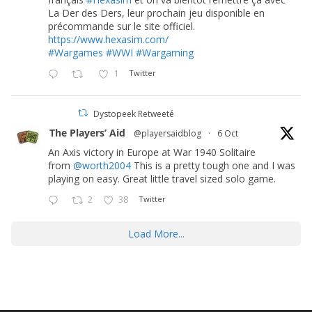
La Der des Ders, leur prochain jeu disponible en
précommande sur le site officiel.
https://www.hexasim.com/
#Wargames
#WWI
#Wargaming
1
Twitter
Dystopeek Retweeté
The Players’ Aid
@playersaidblog
·
6 Oct
An Axis victory in Europe at War 1940 Solitaire
from
@worth2004
This is a pretty tough one and I was
playing on easy. Great little travel sized solo game.
2
38
Twitter
Load More...