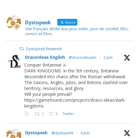
Dystopeek
Suivre
Site français dédié aux jeux vidéo, jeux de société, BDs,
comics et films.
Dystopeek Retweeté
DracoIdeas English
@dracoideasen
·
2 Juin
Conquer Britannia! ⚔️
DARK KINGDOMS: In the 5th century, Britannia
descended into chaos after the Roman withdrawal.
The Saxons, Angles, Jutes, and Britons clashed over
territory, resources, and glory.
Will your people prevail?
https://gamefound.com/projects/draco-ideas/dark-
kingdoms
2
4
Twitter
Dystopeek
@dystopeek
·
4 Juin