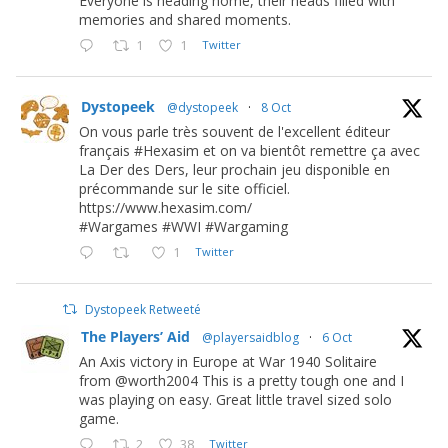
Everyone is heading home, their heads filled with
memories and shared moments.
1
1
Twitter
Dystopeek
@dystopeek
·
8 Oct
On vous parle très souvent de l'excellent éditeur
français #Hexasim et on va bientôt remettre ça avec
La Der des Ders, leur prochain jeu disponible en
précommande sur le site officiel.
https://www.hexasim.com/
#Wargames #WWI #Wargaming
1
Twitter
Dystopeek Retweeté
The Players’ Aid
@playersaidblog
·
6 Oct
An Axis victory in Europe at War 1940 Solitaire
from @worth2004 This is a pretty tough one and I
was playing on easy. Great little travel sized solo
game.
2
38
Twitter