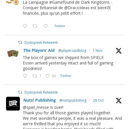
La campagne #Gamefound de Dark Kingdoms -
Conquer Britannia! de @DracoIdeas est bientôt
financée, plus qu'un petit effort !
Twitter
Dystopeek Retweeté
The Players’ Aid
@playersaidblog
·
1 Nov
The box of games we shipped from SPIELE
Essen arrived yesterday intact and full of gaming
goodness!
7
66
Twitter
Dystopeek Retweeté
Nuts! Publishing
@nutspublishing
·
28 Oct
@spiel_messe is over!
Thank you for all those games played together.
We met wonderful people, it was a real pleasure. And
we're thrilled that you enjoyed it so much!