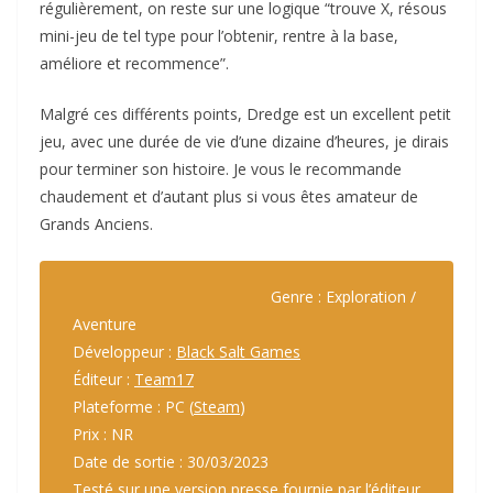
régulièrement, on reste sur une logique “trouve X, résous
mini-jeu de tel type pour l’obtenir, rentre à la base,
améliore et recommence”.
Malgré ces différents points, Dredge est un excellent petit
jeu, avec une durée de vie d’une dizaine d’heures, je dirais
pour terminer son histoire. Je vous le recommande
chaudement et d’autant plus si vous êtes amateur de
Grands Anciens.
Genre : Exploration /
Aventure
Développeur :
Black Salt Games
Éditeur :
Team17
Plateforme : PC (
Steam
)
Prix : NR
Date de sortie : 30/03/2023
Testé sur une version presse fournie par l’éditeur