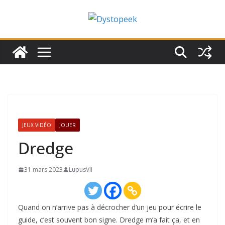
Passer
au
contenu
JEUX VIDÉO
JOUER
Dredge
31 mars 2023
LupusVII
Quand on n’arrive pas à décrocher d’un jeu pour écrire le
guide, c’est souvent bon signe. Dredge m’a fait ça, et en