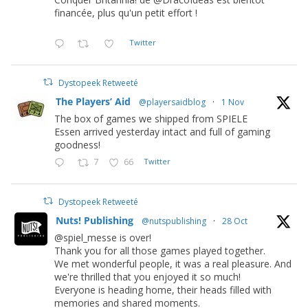
financée, plus qu'un petit effort !
Twitter
Dystopeek Retweeté
The Players’ Aid
@playersaidblog
·
1 Nov
The box of games we shipped from SPIELE
Essen arrived yesterday intact and full of gaming
goodness!
7
66
Twitter
Dystopeek Retweeté
Nuts! Publishing
@nutspublishing
·
28 Oct
@spiel_messe is over!
Thank you for all those games played together.
We met wonderful people, it was a real pleasure. And
we're thrilled that you enjoyed it so much!
Everyone is heading home, their heads filled with
memories and shared moments.