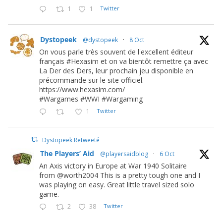
1
1
Twitter
Dystopeek
@dystopeek
·
8 Oct
On vous parle très souvent de l'excellent éditeur
français #Hexasim et on va bientôt remettre ça avec
La Der des Ders, leur prochain jeu disponible en
précommande sur le site officiel.
https://www.hexasim.com/
#Wargames #WWI #Wargaming
1
Twitter
Dystopeek Retweeté
The Players’ Aid
@playersaidblog
·
6 Oct
An Axis victory in Europe at War 1940 Solitaire
from @worth2004 This is a pretty tough one and I
was playing on easy. Great little travel sized solo
game.
2
38
Twitter