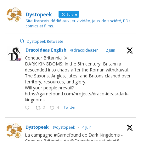
Dystopeek
Suivre
Site français dédié aux jeux vidéo, jeux de société, BDs,
comics et films.
Dystopeek Retweeté
DracoIdeas English
@dracoideasen
·
2 Juin
Conquer Britannia! ⚔️
DARK KINGDOMS: In the 5th century, Britannia
descended into chaos after the Roman withdrawal.
The Saxons, Angles, Jutes, and Britons clashed over
territory, resources, and glory.
Will your people prevail?
https://gamefound.com/projects/draco-ideas/dark-
kingdoms
2
4
Twitter
Dystopeek
@dystopeek
·
4 Juin
La campagne #Gamefound de Dark Kingdoms -
Conquer Britannia! de @DracoIdeas est bientôt