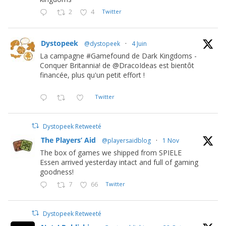
2
4
Twitter
Dystopeek
@dystopeek
·
4 Juin
La campagne #Gamefound de Dark Kingdoms -
Conquer Britannia! de @DracoIdeas est bientôt
financée, plus qu'un petit effort !
Twitter
Dystopeek Retweeté
The Players’ Aid
@playersaidblog
·
1 Nov
The box of games we shipped from SPIELE
Essen arrived yesterday intact and full of gaming
goodness!
7
66
Twitter
Dystopeek Retweeté