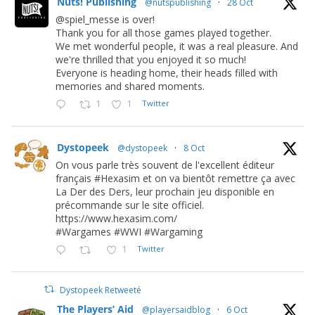
Nuts! Publishing
@nutspublishing
·
28 Oct
@spiel_messe is over!
Thank you for all those games played together.
We met wonderful people, it was a real pleasure. And
we're thrilled that you enjoyed it so much!
Everyone is heading home, their heads filled with
memories and shared moments.
1
1
Twitter
Dystopeek
@dystopeek
·
8 Oct
On vous parle très souvent de l'excellent éditeur
français #Hexasim et on va bientôt remettre ça avec
La Der des Ders, leur prochain jeu disponible en
précommande sur le site officiel.
https://www.hexasim.com/
#Wargames #WWI #Wargaming
1
Twitter
Dystopeek Retweeté
The Players’ Aid
@playersaidblog
·
6 Oct