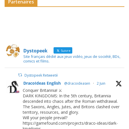
Partenaires
Dystopeek
Suivre
Site français dédié aux jeux vidéo, jeux de société, BDs,
comics et films.
Dystopeek Retweeté
DracoIdeas English
@dracoideasen
·
2 Juin
Conquer Britannia! ⚔️
DARK KINGDOMS: In the 5th century, Britannia
descended into chaos after the Roman withdrawal.
The Saxons, Angles, Jutes, and Britons clashed over
territory, resources, and glory.
Will your people prevail?
https://gamefound.com/projects/draco-ideas/dark-
kingdoms