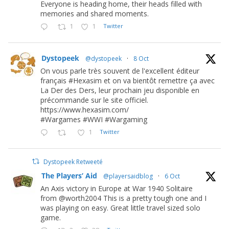
Everyone is heading home, their heads filled with
memories and shared moments.
1
1
Twitter
Dystopeek
@dystopeek
·
8 Oct
On vous parle très souvent de l'excellent éditeur
français #Hexasim et on va bientôt remettre ça avec
La Der des Ders, leur prochain jeu disponible en
précommande sur le site officiel.
https://www.hexasim.com/
#Wargames #WWI #Wargaming
1
Twitter
Dystopeek Retweeté
The Players’ Aid
@playersaidblog
·
6 Oct
An Axis victory in Europe at War 1940 Solitaire
from @worth2004 This is a pretty tough one and I
was playing on easy. Great little travel sized solo
game.