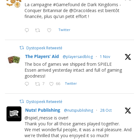
La campagne #Gamefound de Dark Kingdoms -
Conquer Britannia! de @DracoIdeas est bientôt
financée, plus qu'un petit effort !
Twitter
Dystopeek Retweeté
The Players’ Aid
@playersaidblog
·
1 Nov
The box of games we shipped from SPIELE
Essen arrived yesterday intact and full of gaming
goodness!
7
66
Twitter
Dystopeek Retweeté
Nuts! Publishing
@nutspublishing
·
28 Oct
@spiel_messe is over!
Thank you for all those games played together.
We met wonderful people, it was a real pleasure. And
we're thrilled that you enjoyed it so much!