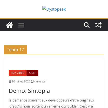
Passer
au
contenu
Team 17
JEUX VIDÉO
JOUER
16 juillet 2025
Harvester
Demo: Sintopia
Je demande souvent aux développeurs d’être originaux
lorsqu’ils nous sortent un énième city builder. C’est vrai,