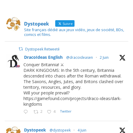
Dystopeek
Suivre
Site français dédié aux jeux vidéo, jeux de société, BDs,
comics et films.
Dystopeek Retweeté
DracoIdeas English
@dracoideasen
·
2 Juin
Conquer Britannia! ⚔️
DARK KINGDOMS: In the 5th century, Britannia
descended into chaos after the Roman withdrawal.
The Saxons, Angles, Jutes, and Britons clashed over
territory, resources, and glory.
Will your people prevail?
https://gamefound.com/projects/draco-ideas/dark-
kingdoms
2
4
Twitter
Dystopeek
@dystopeek
·
4 Juin