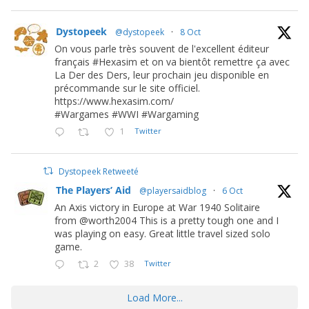
Dystopeek
@dystopeek
·
8 Oct
On vous parle très souvent de l'excellent éditeur
français #Hexasim et on va bientôt remettre ça avec
La Der des Ders, leur prochain jeu disponible en
précommande sur le site officiel.
https://www.hexasim.com/
#Wargames #WWI #Wargaming
1
Twitter
Dystopeek Retweeté
The Players’ Aid
@playersaidblog
·
6 Oct
An Axis victory in Europe at War 1940 Solitaire
from @worth2004 This is a pretty tough one and I
was playing on easy. Great little travel sized solo
game.
2
38
Twitter
Load More...