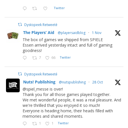
Twitter
Dystopeek Retweeté
The Players’ Aid
@playersaidblog
·
1 Nov
The box of games we shipped from SPIELE
Essen arrived yesterday intact and full of gaming
goodness!
7
66
Twitter
Dystopeek Retweeté
Nuts! Publishing
@nutspublishing
·
28 Oct
@spiel_messe is over!
Thank you for all those games played together.
We met wonderful people, it was a real pleasure. And
we're thrilled that you enjoyed it so much!
Everyone is heading home, their heads filled with
memories and shared moments.
1
1
Twitter