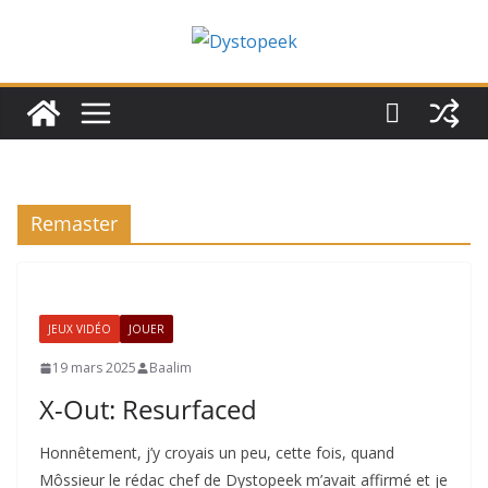
Passer
au
contenu
Remaster
JEUX VIDÉO
JOUER
19 mars 2025
Baalim
X-Out: Resurfaced
Honnêtement, j’y croyais un peu, cette fois, quand
Môssieur le rédac chef de Dystopeek m’avait affirmé et je