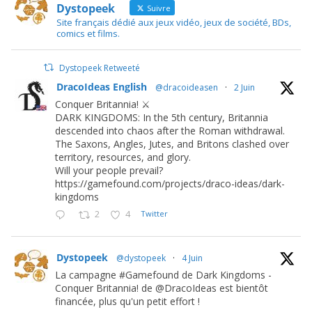
Dystopeek
Suivre
Site français dédié aux jeux vidéo, jeux de société, BDs,
comics et films.
Dystopeek Retweeté
DracoIdeas English
@dracoideasen
·
2 Juin
Conquer Britannia! ⚔️
DARK KINGDOMS: In the 5th century, Britannia
descended into chaos after the Roman withdrawal.
The Saxons, Angles, Jutes, and Britons clashed over
territory, resources, and glory.
Will your people prevail?
https://gamefound.com/projects/draco-ideas/dark-
kingdoms
2
4
Twitter
Dystopeek
@dystopeek
·
4 Juin
La campagne #Gamefound de Dark Kingdoms -
Conquer Britannia! de @DracoIdeas est bientôt
financée, plus qu'un petit effort !