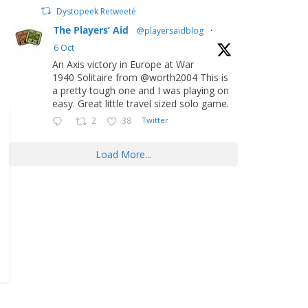
Dystopeek Retweeté
The Players’ Aid
@playersaidblog
·
6 Oct
An Axis victory in Europe at War
1940 Solitaire from @worth2004 This is
a pretty tough one and I was playing on
easy. Great little travel sized solo game.
2
38
Twitter
Load More...