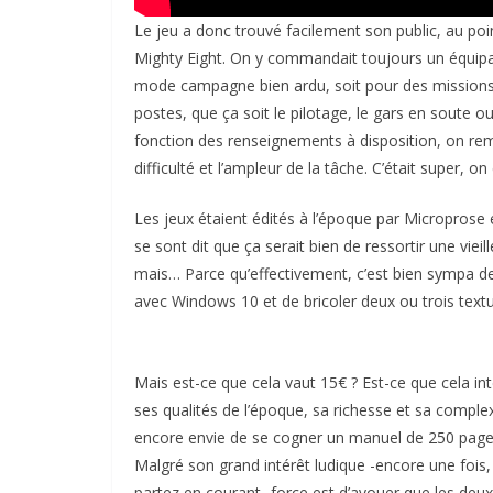
Le jeu a donc trouvé facilement son public, au poin
Mighty Eight. On y commandait toujours un équip
mode campagne bien ardu, soit pour des missions po
postes, que ça soit le pilotage, le gars en soute o
fonction des renseignements à disposition, on rem
difficulté et l’ampleur de la tâche. C’était super, on
Les jeux étaient édités à l’époque par Microprose et
se sont dit que ça serait bien de ressortir une viei
mais… Parce qu’effectivement, c’est bien sympa de
avec Windows 10 et de bricoler deux ou trois text
Mais est-ce que cela vaut 15€ ? Est-ce que cela i
ses qualités de l’époque, sa richesse et sa comple
encore envie de se cogner un manuel de 250 pages 
Malgré son grand intérêt ludique -encore une fois, 
partez en courant- force est d’avouer que les deu