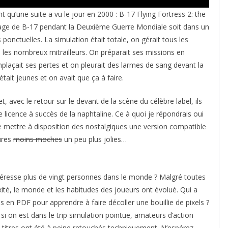
t qu’une suite a vu le jour en 2000 : B-17 Flying Fortress 2: the
age de B-17 pendant la Deuxième Guerre Mondiale soit dans un
nctuelles. La simulation était totale, on gérait tous les
u les nombreux mitrailleurs. On préparait ses missions en
plaçait ses pertes et on pleurait des larmes de sang devant la
 était jeunes et on avait que ça à faire.
, avec le retour sur le devant de la scène du célèbre label, ils
lle licence à succès de la naphtaline. Ce à quoi je répondrais oui
 mettre à disposition des nostalgiques une version compatible
ures
moins moches
un peu plus jolies…
ntéresse plus de vingt personnes dans le monde ? Malgré toutes
xité, le monde et les habitudes des joueurs ont évolué. Qui a
en PDF pour apprendre à faire décoller une bouillie de pixels ?
si on est dans le trip simulation pointue, amateurs d’action
x titres ont été à peine retouchés techniquement. N’espérez