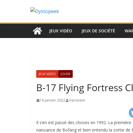
Passer
au
contenu
JEUX VIDÉO
JEUX DE SOCIÉTÉ
WA
JEUX VIDÉO
JOUER
B-17 Flying Fortress Cl
16 janvier 2022
Harvester
Il s’en est passé des choses en 1992. La première 
naissance de Bofang et bien entendu la sortie de