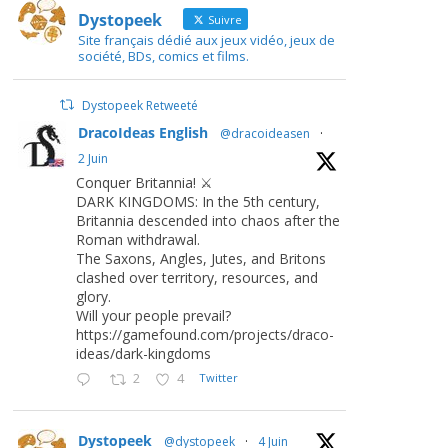
Dystopeek
Suivre
Site français dédié aux jeux vidéo, jeux de
société, BDs, comics et films.
Dystopeek Retweeté
DracoIdeas English
@dracoideasen
·
2 Juin
Conquer Britannia! ⚔️
DARK KINGDOMS: In the 5th century,
Britannia descended into chaos after the
Roman withdrawal.
The Saxons, Angles, Jutes, and Britons
clashed over territory, resources, and
glory.
Will your people prevail?
https://gamefound.com/projects/draco-
ideas/dark-kingdoms
2
4
Twitter
Dystopeek
@dystopeek
·
4 Juin