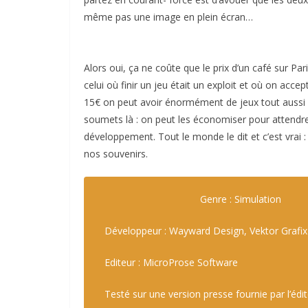
même pas une image en plein écran…
Alors oui, ça ne coûte que le prix d’un café sur Pari
celui où finir un jeu était un exploit et où on acc
15€ on peut avoir énormément de jeux tout aussi p
soumets là : on peut les économiser pour attendre
développement. Tout le monde le dit et c’est vrai : i
nos souvenirs.
Genre : Simulation
Développeur : Wayward Design, Vektor Grafix
Editeur : MicroProse Software
Testé sur une version presse fournie par l’édi