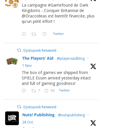
La campagne #Gamefound de Dark
Kingdoms - Conquer Britannia! de
@DracoIdeas est bientôt financée, plus
qu'un petit effort !
Twitter
Dystopeek Retweeté
The Players’ Aid
@playersaidblog
·
1 Nov
The box of games we shipped from
SPIELE Essen arrived yesterday intact
and full of gaming goodness!
7
66
Twitter
Dystopeek Retweeté
Nuts! Publishing
@nutspublishing
·
28 Oct