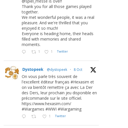
@spiel_messe is over!
Thank you for all those games played
together.
We met wonderful people, it was a real
pleasure. And we're thrilled that you
enjoyed it so much!
Everyone is heading home, their heads
filled with memories and shared
moments.
1
1
Twitter
Dystopeek
@dystopeek
·
8 Oct
On vous parle très souvent de
l'excellent éditeur français #Hexasim et
on va bientôt remettre ça avec La Der
des Ders, leur prochain jeu disponible en
précommande sur le site officiel.
https://www.hexasim.com/
#Wargames #WWI #Wargaming
1
Twitter