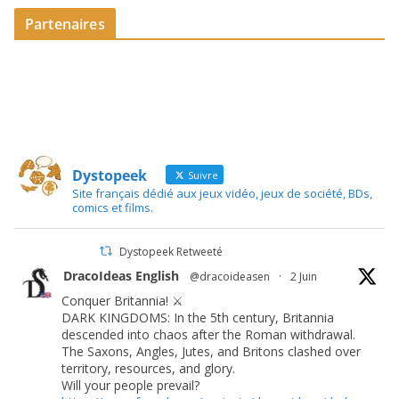
Partenaires
Dystopeek
Suivre
Site français dédié aux jeux vidéo, jeux de société, BDs,
comics et films.
Dystopeek Retweeté
DracoIdeas English
@dracoideasen
·
2 Juin
Conquer Britannia! ⚔️
DARK KINGDOMS: In the 5th century, Britannia
descended into chaos after the Roman withdrawal.
The Saxons, Angles, Jutes, and Britons clashed over
territory, resources, and glory.
Will your people prevail?