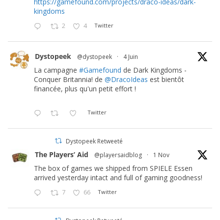
https://gamefound.com/projects/draco-ideas/dark-
kingdoms
2
4
Twitter
Dystopeek
@dystopeek
·
4 Juin
La campagne
#Gamefound
de Dark Kingdoms -
Conquer Britannia! de
@DracoIdeas
est bientôt
financée, plus qu'un petit effort !
Twitter
Dystopeek Retweeté
The Players’ Aid
@playersaidblog
·
1 Nov
The box of games we shipped from SPIELE Essen
arrived yesterday intact and full of gaming goodness!
7
66
Twitter