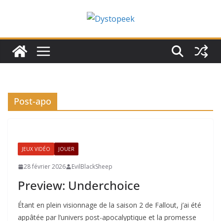
Passer
au
contenu
Post-apo
JEUX VIDÉO
JOUER
28 février 2026
EvilBlackSheep
Preview: Underchoice
Étant en plein visionnage de la saison 2 de Fallout, j’ai été
appâtée par l’univers post-apocalyptique et la promesse