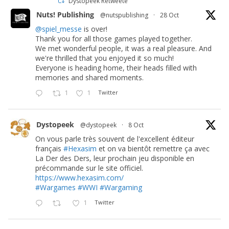
Dystopeek Retweeté
Nuts! Publishing
@nutspublishing
·
28 Oct
@spiel_messe
is over!
Thank you for all those games played together.
We met wonderful people, it was a real pleasure. And
we're thrilled that you enjoyed it so much!
Everyone is heading home, their heads filled with
memories and shared moments.
1
1
Twitter
Dystopeek
@dystopeek
·
8 Oct
On vous parle très souvent de l'excellent éditeur
français
#Hexasim
et on va bientôt remettre ça avec
La Der des Ders, leur prochain jeu disponible en
précommande sur le site officiel.
https://www.hexasim.com/
#Wargames
#WWI
#Wargaming
1
Twitter