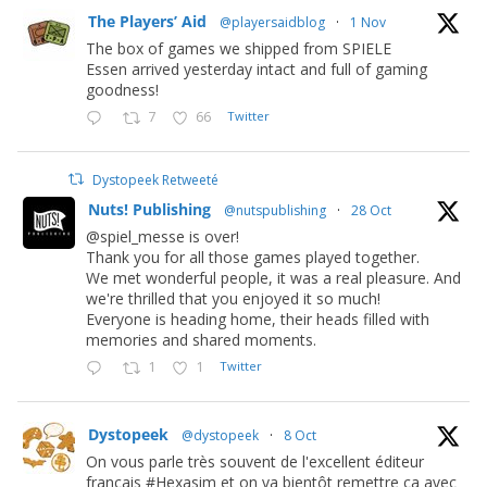
The Players’ Aid
@playersaidblog
·
1 Nov
The box of games we shipped from SPIELE
Essen arrived yesterday intact and full of gaming
goodness!
7
66
Twitter
Dystopeek Retweeté
Nuts! Publishing
@nutspublishing
·
28 Oct
@spiel_messe is over!
Thank you for all those games played together.
We met wonderful people, it was a real pleasure. And
we're thrilled that you enjoyed it so much!
Everyone is heading home, their heads filled with
memories and shared moments.
1
1
Twitter
Dystopeek
@dystopeek
·
8 Oct
On vous parle très souvent de l'excellent éditeur
français #Hexasim et on va bientôt remettre ça avec