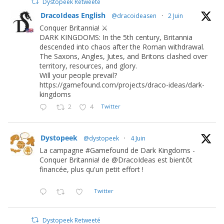
Dystopeek Retweeté
DracoIdeas English
@dracoideasen
·
2 Juin
Conquer Britannia! ⚔️
DARK KINGDOMS: In the 5th century, Britannia
descended into chaos after the Roman withdrawal.
The Saxons, Angles, Jutes, and Britons clashed over
territory, resources, and glory.
Will your people prevail?
https://gamefound.com/projects/draco-ideas/dark-
kingdoms
2
4
Twitter
Dystopeek
@dystopeek
·
4 Juin
La campagne #Gamefound de Dark Kingdoms -
Conquer Britannia! de @DracoIdeas est bientôt
financée, plus qu'un petit effort !
Twitter
Dystopeek Retweeté