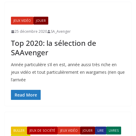
JEUX VIDÉO
JOUER
25 décembre 2020
SA_Avenger
Top 2020: la sélection de
SAAvenger
Année particulière s’il en est, année aussi très riche en
jeux vidéo et tout particulièrement en wargames (rien que
l’arrivée
Read More
BULLER
JEUX DE SOCIÉTÉ
JEUX VIDÉO
JOUER
LIRE
LIVRES