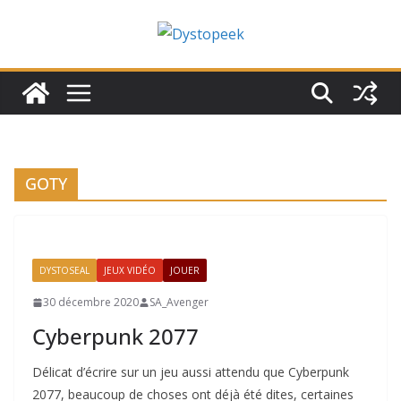
Passer
au
contenu
GOTY
DYSTOSEAL
JEUX VIDÉO
JOUER
30 décembre 2020
SA_Avenger
Cyberpunk 2077
Délicat d’écrire sur un jeu aussi attendu que Cyberpunk
2077, beaucoup de choses ont déjà été dites, certaines