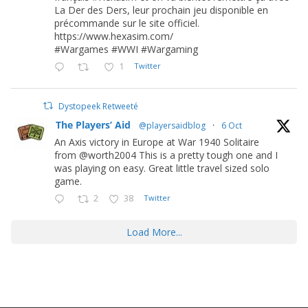
La Der des Ders, leur prochain jeu disponible en
précommande sur le site officiel.
https://www.hexasim.com/
#Wargames #WWI #Wargaming
1
Twitter
Dystopeek Retweeté
The Players’ Aid
@playersaidblog
·
6 Oct
An Axis victory in Europe at War 1940 Solitaire
from @worth2004 This is a pretty tough one and I
was playing on easy. Great little travel sized solo
game.
2
38
Twitter
Load More...