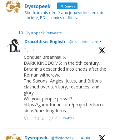
Dystopeek
Suivre
Site français dédié aux jeux vidéo, jeux de
société, BDs, comics et films.
Dystopeek Retweeté
DracoIdeas English
@dracoideasen
·
2 Juin
Conquer Britannia! ⚔️
DARK KINGDOMS: In the 5th century,
Britannia descended into chaos after the
Roman withdrawal.
The Saxons, Angles, Jutes, and Britons
clashed over territory, resources, and
glory.
Will your people prevail?
https://gamefound.com/projects/draco-
ideas/dark-kingdoms
2
4
Twitter
Dystopeek
@dystopeek
·
4 Juin