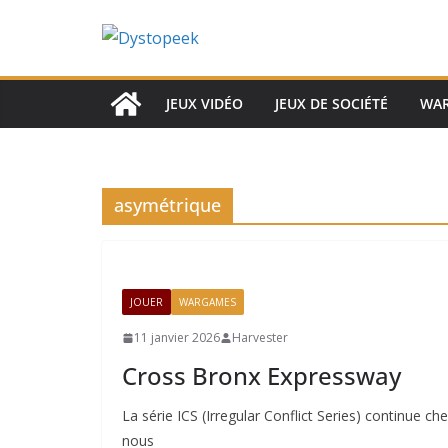
Passer
au
contenu
JEUX VIDÉO
JEUX DE SOCIÉTÉ
WA
asymétrique
JOUER
WARGAMES
11 janvier 2026
Harvester
Cross Bronx Expressway
La série ICS (Irregular Conflict Series) continue c
nous