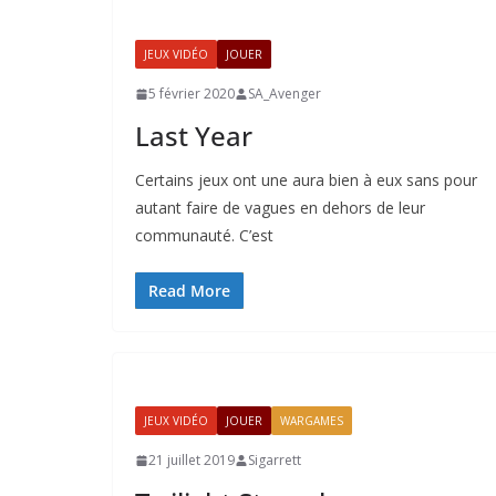
JEUX VIDÉO
JOUER
5 février 2020
SA_Avenger
Last Year
Certains jeux ont une aura bien à eux sans pour
autant faire de vagues en dehors de leur
communauté. C’est
Read More
JEUX VIDÉO
JOUER
WARGAMES
21 juillet 2019
Sigarrett