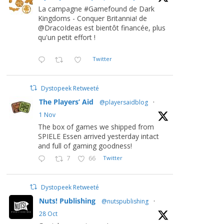
La campagne #Gamefound de Dark
Kingdoms - Conquer Britannia! de
@DracoIdeas est bientôt financée, plus
qu'un petit effort !
Twitter
Dystopeek Retweeté
The Players’ Aid
@playersaidblog
·
1 Nov
The box of games we shipped from
SPIELE Essen arrived yesterday intact
and full of gaming goodness!
7
66
Twitter
Dystopeek Retweeté
Nuts! Publishing
@nutspublishing
·
28 Oct