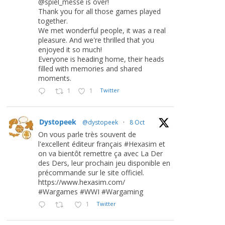
@spiel_messe is over!
Thank you for all those games played
together.
We met wonderful people, it was a real
pleasure. And we're thrilled that you
enjoyed it so much!
Everyone is heading home, their heads
filled with memories and shared
moments.
1
1
Twitter
Dystopeek
@dystopeek
·
8 Oct
On vous parle très souvent de
l'excellent éditeur français #Hexasim et
on va bientôt remettre ça avec La Der
des Ders, leur prochain jeu disponible en
précommande sur le site officiel.
https://www.hexasim.com/
#Wargames #WWI #Wargaming
1
Twitter